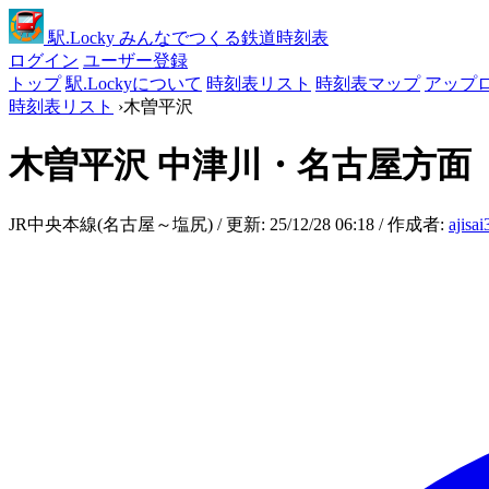
駅
.Locky
みんなでつくる鉄道時刻表
ログイン
ユーザー登録
トップ
駅.Lockyについて
時刻表リスト
時刻表マップ
アップ
時刻表リスト
›
木曽平沢
木曽平沢
中津川・名古屋方面
JR中央本線(名古屋～塩尻) / 更新: 25/12/28 06:18 / 作成者:
ajisa