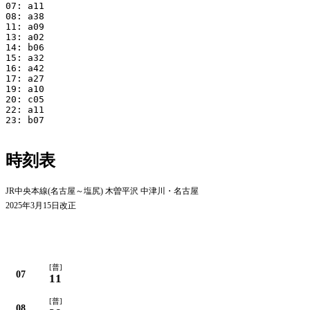
07: a11

08: a38

11: a09

13: a02

14: b06

15: a32

16: a42

17: a27

19: a10

20: c05

22: a11

23: b07

時刻表
JR中央本線(名古屋～塩尻) 木曽平沢 中津川・名古屋
2025年3月15日改正
[普]
07
11
[普]
08