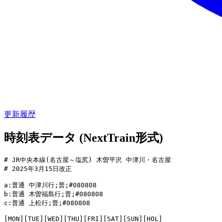
更新履歴
時刻表データ (NextTrain形式)
# JR中央本線(名古屋～塩尻) 木曽平沢 中津川・名古屋

# 2025年3月15日改正

a:普通 中津川行;普;#080808

b:普通 木曽福島行;普;#080808

c:普通 上松行;普;#080808

[MON][TUE][WED][THU][FRI][SAT][SUN][HOL]
