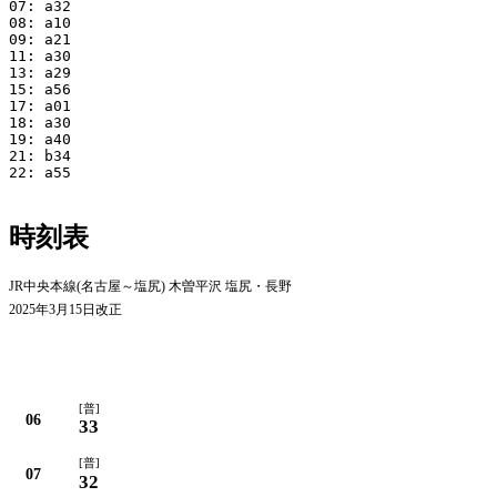
07: a32

08: a10

09: a21

11: a30

13: a29

15: a56

17: a01

18: a30

19: a40

21: b34

22: a55

時刻表
JR中央本線(名古屋～塩尻) 木曽平沢 塩尻・長野
2025年3月15日改正
[普]
06
33
[普]
07
32