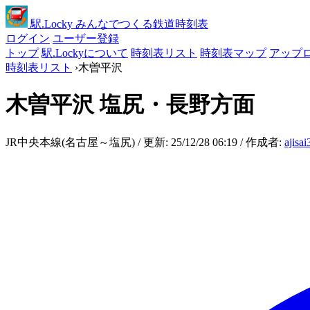
駅
.Locky
みんなでつくる鉄道時刻表
ログイン
ユーザー登録
トップ
駅.Lockyについて
時刻表リスト
時刻表マップ
アップ
時刻表リスト
›
木曽平沢
木曽平沢
塩尻・長野方面
JR中央本線(名古屋～塩尻) / 更新: 25/12/28 06:19 / 作成者:
ajisa