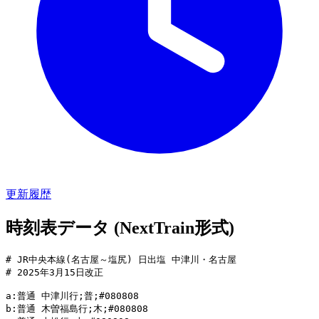
更新履歴
時刻表データ (NextTrain形式)
# JR中央本線(名古屋～塩尻) 日出塩 中津川・名古屋

# 2025年3月15日改正

a:普通 中津川行;普;#080808

b:普通 木曽福島行;木;#080808
