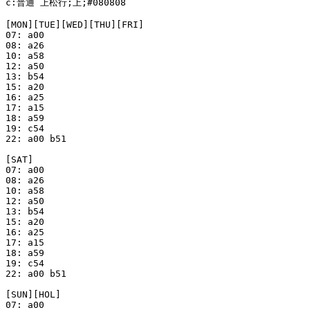
c:普通 上松行;上;#080808

[MON][TUE][WED][THU][FRI]

07: a00

08: a26

10: a58

12: a50

13: b54

15: a20

16: a25

17: a15

18: a59

19: c54

22: a00 b51

[SAT]

07: a00

08: a26

10: a58

12: a50

13: b54

15: a20

16: a25

17: a15

18: a59

19: c54

22: a00 b51

[SUN][HOL]

07: a00
