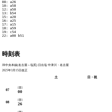
08: a26

10: a58

12: a50

13: b54

15: a20

16: a25

17: a15

18: a59

19: c54

22: a00 b51

時刻表
JR中央本線(名古屋～塩尻) 日出塩 中津川・名古屋
2025年3月15日改正
平日
土
日・祝
[普]
07
00
[普]
08
26
[普]