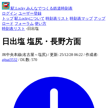
駅
.Locky
みんなでつくる鉄道時刻表
ログイン
ユーザー登録
トップ
駅.Lockyについて
時刻表リスト
時刻表マップ
アップ
ロード
フォーラム
使い方
時刻表リスト
›
日出塩
日出塩
塩尻・長野方面
JR中央本線(名古屋～塩尻) / 更新: 25/12/28 06:22 / 作成者:
ajisai3532
/ DL数: 570