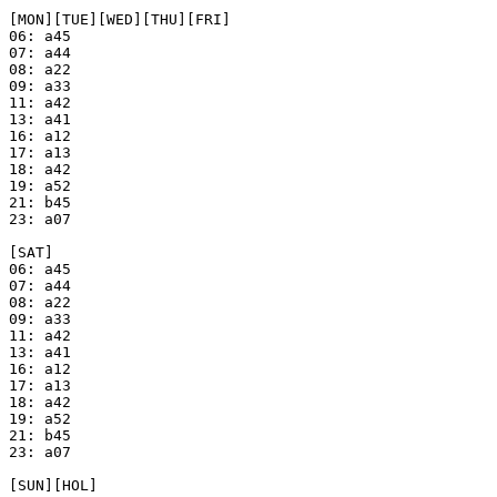
[MON][TUE][WED][THU][FRI]

06: a45

07: a44

08: a22

09: a33

11: a42

13: a41

16: a12

17: a13

18: a42

19: a52

21: b45

23: a07

[SAT]

06: a45

07: a44

08: a22

09: a33

11: a42

13: a41

16: a12

17: a13

18: a42

19: a52

21: b45

23: a07

[SUN][HOL]
