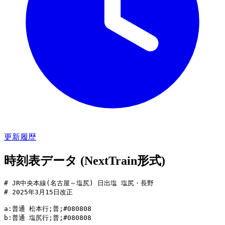
更新履歴
時刻表データ (NextTrain形式)
# JR中央本線(名古屋～塩尻) 日出塩 塩尻・長野

# 2025年3月15日改正

a:普通 松本行;普;#080808

b:普通 塩尻行;普;#080808
