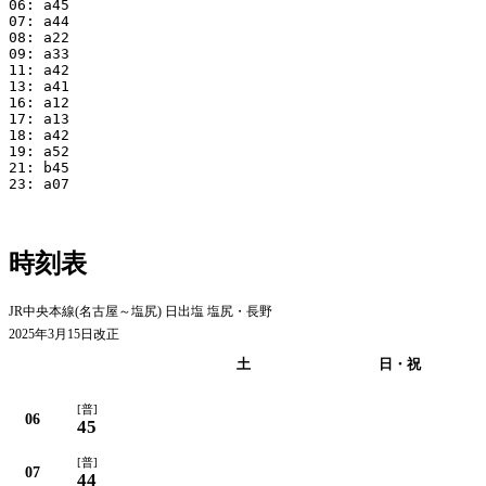
06: a45

07: a44

08: a22

09: a33

11: a42

13: a41

16: a12

17: a13

18: a42

19: a52

21: b45

23: a07

時刻表
JR中央本線(名古屋～塩尻) 日出塩 塩尻・長野
2025年3月15日改正
平日
土
日・祝
[普]
06
45
[普]
07
44