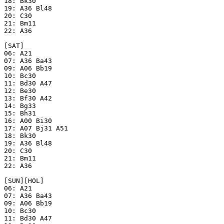
18: Bk30

19: A36 Bl48

20: C30

21: Bm11

22: A36

[SAT]

06: A21

07: A36 Ba43

09: A06 Bb19

10: Bc30

11: Bd30 A47

12: Be30

13: Bf30 A42

14: Bg33

15: Bh31

16: A00 Bi30

17: A07 Bj31 A51

18: Bk30

19: A36 Bl48

20: C30

21: Bm11

22: A36

[SUN][HOL]

06: A21

07: A36 Ba43

09: A06 Bb19

10: Bc30

11: Bd30 A47
