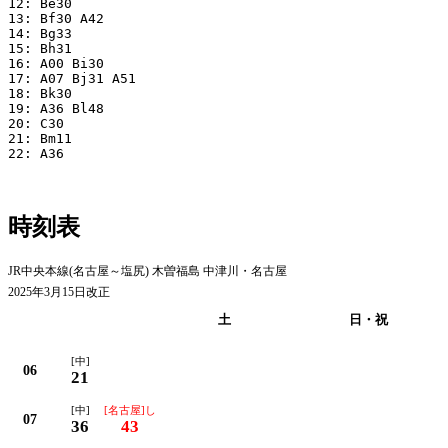
12: Be30

13: Bf30 A42

14: Bg33

15: Bh31

16: A00 Bi30

17: A07 Bj31 A51

18: Bk30

19: A36 Bl48

20: C30

21: Bm11

22: A36

時刻表
JR中央本線(名古屋～塩尻) 木曽福島 中津川・名古屋
2025年3月15日改正
平日
土
日・祝
[中]
06
21
[中]
[名古屋]し
07
36
43