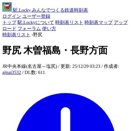
駅
.Locky
みんなでつくる鉄道時刻表
ログイン
ユーザー登録
トップ
駅.Lockyについて
時刻表リスト
時刻表マップ
アップ
ロード
フォーラム
使い方
時刻表リスト
›
野尻
野尻
木曽福島・長野方面
JR中央本線(名古屋～塩尻) / 更新: 25/12/29 03:23 / 作成者:
ajisai3532
/ DL数: 611