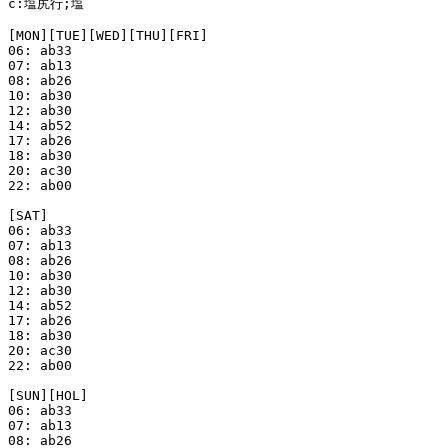
c:塩尻行;塩

[MON][TUE][WED][THU][FRI]

06: ab33

07: ab13

08: ab26

10: ab30

12: ab30

14: ab52

17: ab26

18: ab30

20: ac30

22: ab00

[SAT]

06: ab33

07: ab13

08: ab26

10: ab30

12: ab30

14: ab52

17: ab26

18: ab30

20: ac30

22: ab00

[SUN][HOL]

06: ab33

07: ab13

08: ab26
