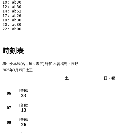
10: ab30

12: ab30

14: ab52

17: ab26

18: ab30

20: ac30

22: ab00

時刻表
JR中央本線(名古屋～塩尻) 野尻 木曽福島・長野
2025年3月15日改正
平日
土
日・祝
[普]松
06
33
[普]松
07
13
[普]松
08
26