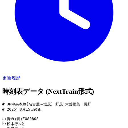
更新履歴
時刻表データ (NextTrain形式)
# JR中央本線(名古屋～塩尻) 野尻 木曽福島・長野

# 2025年3月15日改正

a:普通;普;#080808

b:松本行;松
