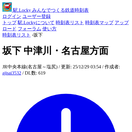
駅
.Locky
みんなでつくる鉄道時刻表
ログイン
ユーザー登録
トップ
駅.Lockyについて
時刻表リスト
時刻表マップ
アップ
ロード
フォーラム
使い方
時刻表リスト
›
坂下
坂下
中津川・名古屋方面
JR中央本線(名古屋～塩尻) / 更新: 25/12/29 03:54 / 作成者:
ajisai3532
/ DL数: 619