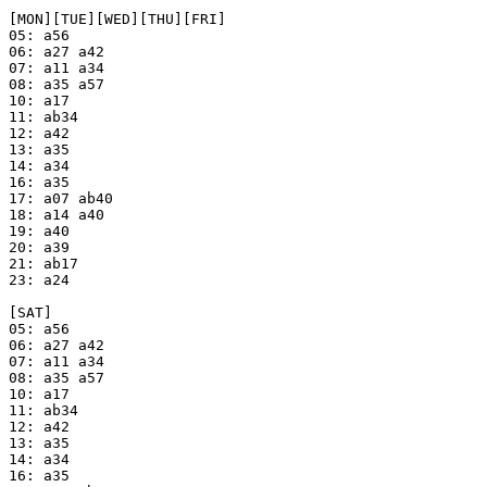
[MON][TUE][WED][THU][FRI]

05: a56

06: a27 a42

07: a11 a34

08: a35 a57

10: a17

11: ab34

12: a42

13: a35

14: a34

16: a35

17: a07 ab40

18: a14 a40

19: a40

20: a39

21: ab17

23: a24

[SAT]

05: a56

06: a27 a42

07: a11 a34

08: a35 a57

10: a17

11: ab34

12: a42

13: a35

14: a34

16: a35
