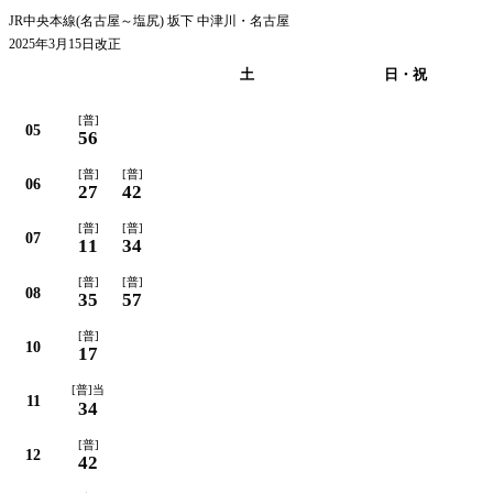
JR中央本線(名古屋～塩尻) 坂下 中津川・名古屋
2025年3月15日改正
平日
土
日・祝
[普]
05
56
[普]
[普]
06
27
42
[普]
[普]
07
11
34
[普]
[普]
08
35
57
[普]
10
17
[普]当
11
34
[普]
12
42