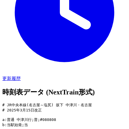
更新履歴
時刻表データ (NextTrain形式)
# JR中央本線(名古屋～塩尻) 坂下 中津川・名古屋

# 2025年3月15日改正

a:普通 中津川行;普;#080808

b:当駅始発;当
