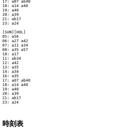
17: a07 ab40

18: a14 a40

19: a40

20: a39

21: ab17

23: a24

[SUN][HOL]

05: a56

06: a27 a42

07: a11 a34

08: a35 a57

10: a17

11: ab34

12: a42

13: a35

14: a34

16: a35

17: a07 ab40

18: a14 a40

19: a40

20: a39

21: ab17

23: a24

時刻表