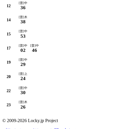
[普]中
12
36
[普]木
14
38
[普]中
15
53
[普]中
[普]中
17
02
46
[普]中
19
29
[普]上
20
24
[普]中
22
30
[普]木
23
26
© 2009-2026 Locky.jp Project