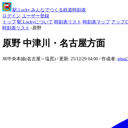
駅
.Locky
みんなでつくる鉄道時刻表
ログイン
ユーザー登録
トップ
駅.Lockyについて
時刻表リスト
時刻表マップ
アップ
時刻表リスト
›
原野
原野
中津川・名古屋方面
JR中央本線(名古屋～塩尻) / 更新: 25/12/29 04:00 / 作成者:
ajisa