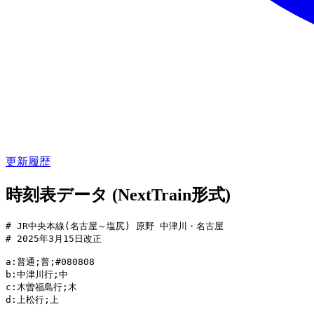
更新履歴
時刻表データ (NextTrain形式)
# JR中央本線(名古屋～塩尻) 原野 中津川・名古屋

# 2025年3月15日改正

a:普通;普;#080808

b:中津川行;中

c:木曽福島行;木

d:上松行;上
