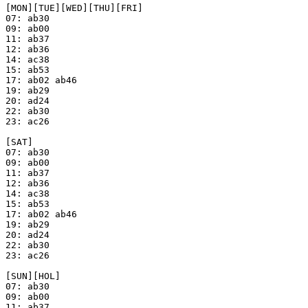
[MON][TUE][WED][THU][FRI]

07: ab30

09: ab00

11: ab37

12: ab36

14: ac38

15: ab53

17: ab02 ab46

19: ab29

20: ad24

22: ab30

23: ac26

[SAT]

07: ab30

09: ab00

11: ab37

12: ab36

14: ac38

15: ab53

17: ab02 ab46

19: ab29

20: ad24

22: ab30

23: ac26

[SUN][HOL]

07: ab30

09: ab00

11: ab37
