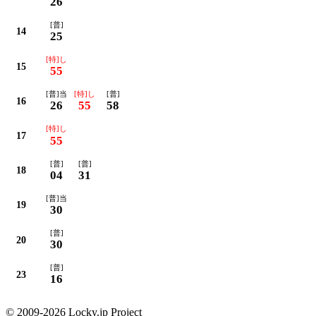
26
[普]
14
25
[特]し
15
55
[普]当
[特]し
[普]
16
26
55
58
[特]し
17
55
[普]
[普]
18
04
31
[普]当
19
30
[普]
20
30
[普]
23
16
© 2009-2026 Locky.jp Project