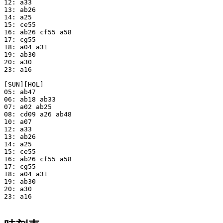
12: a33

13: ab26

14: a25

15: ce55

16: ab26 cf55 a58

17: cg55

18: a04 a31

19: ab30

20: a30

23: a16

[SUN][HOL]

05: ab47

06: ab18 ab33

07: a02 ab25

08: cd09 a26 ab48

10: a07

12: a33

13: ab26

14: a25

15: ce55

16: ab26 cf55 a58

17: cg55

18: a04 a31

19: ab30

20: a30

23: a16
