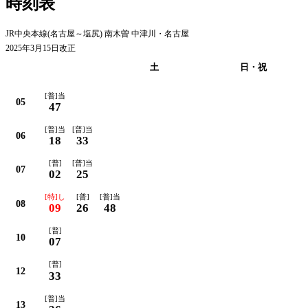
時刻表
JR中央本線(名古屋～塩尻) 南木曽 中津川・名古屋
2025年3月15日改正
平日
土
日・祝
[普]当
05
47
[普]当
[普]当
06
18
33
[普]
[普]当
07
02
25
[特]し
[普]
[普]当
08
09
26
48
[普]
10
07
[普]
12
33
[普]当
13