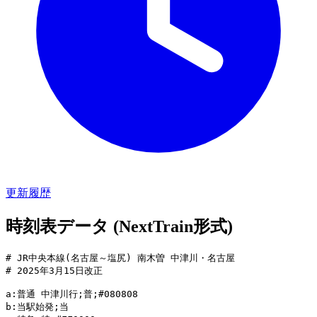
更新履歴
時刻表データ (NextTrain形式)
# JR中央本線(名古屋～塩尻) 南木曽 中津川・名古屋

# 2025年3月15日改正

a:普通 中津川行;普;#080808

b:当駅始発;当
