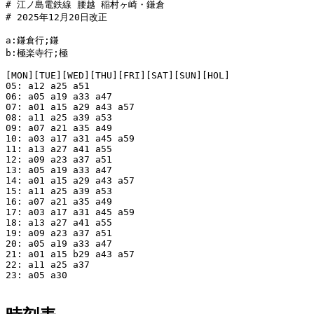
# 江ノ島電鉄線 腰越 稲村ヶ崎・鎌倉

# 2025年12月20日改正

a:鎌倉行;鎌

b:極楽寺行;極

[MON][TUE][WED][THU][FRI][SAT][SUN][HOL]

05: a12 a25 a51

06: a05 a19 a33 a47

07: a01 a15 a29 a43 a57

08: a11 a25 a39 a53

09: a07 a21 a35 a49

10: a03 a17 a31 a45 a59

11: a13 a27 a41 a55

12: a09 a23 a37 a51

13: a05 a19 a33 a47

14: a01 a15 a29 a43 a57

15: a11 a25 a39 a53

16: a07 a21 a35 a49

17: a03 a17 a31 a45 a59

18: a13 a27 a41 a55

19: a09 a23 a37 a51

20: a05 a19 a33 a47

21: a01 a15 b29 a43 a57

22: a11 a25 a37

23: a05 a30
