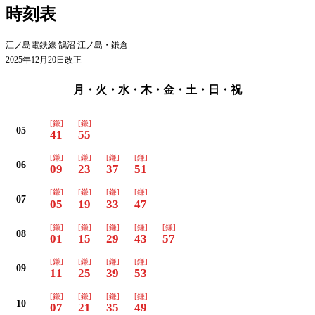
時刻表
江ノ島電鉄線 鵠沼 江ノ島・鎌倉
2025年12月20日改正
月・火・水・木・金・土・日・祝
[鎌]
[鎌]
05
41
55
[鎌]
[鎌]
[鎌]
[鎌]
06
09
23
37
51
[鎌]
[鎌]
[鎌]
[鎌]
07
05
19
33
47
[鎌]
[鎌]
[鎌]
[鎌]
[鎌]
08
01
15
29
43
57
[鎌]
[鎌]
[鎌]
[鎌]
09
11
25
39
53
[鎌]
[鎌]
[鎌]
[鎌]
10
07
21
35
49