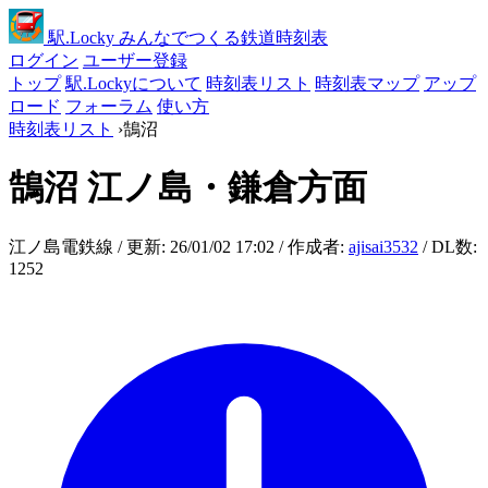
駅
.Locky
みんなでつくる鉄道時刻表
ログイン
ユーザー登録
トップ
駅.Lockyについて
時刻表リスト
時刻表マップ
アップ
ロード
フォーラム
使い方
時刻表リスト
›
鵠沼
鵠沼
江ノ島・鎌倉方面
江ノ島電鉄線 / 更新: 26/01/02 17:02 / 作成者:
ajisai3532
/ DL数:
1252