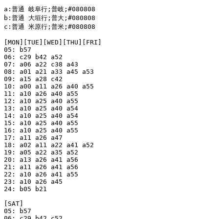
a:普通 岐阜行;普岐;#080808

b:普通 大垣行;普大;#080808

c:普通 米原行;普米;#080808

[MON][TUE][WED][THU][FRI]

05: b57

06: c29 b42 a52

07: a06 a22 c38 a43

08: a01 a21 a33 a45 a53

09: a15 a28 c42

10: a00 a11 a26 a40 a55

11: a10 a26 a40 a55

12: a10 a25 a40 a55

13: a10 a25 a40 a54

14: a10 a25 a40 a54

15: a10 a25 a40 a55

16: a10 a25 a40 a55

17: a11 a26 a47

18: a02 a11 a22 a41 a52

19: a05 a22 a35 a52

20: a13 a26 a41 a56

21: a11 a26 a41 a56

22: a10 a26 a41 a55

23: a10 a26 a45

24: b05 b21

[SAT]

05: b57

06: c29 b42 c52
