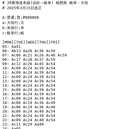
# JR東海道本線(浜松～岐阜) 枇杷島 岐阜・大垣

# 2025年3月15日改正

A:普通;普;#080808

a:大垣行;大

b:米原行;米

c:岐阜行;岐

[MON][TUE][WED][THU][FRI]

05: Aa41

06: Ab13 Aa26 Ac36 Ac50

07: Ac06 Ac21 Ac26 Ac40 Ac59

08: Ac17 Ac28 Ac37 Ac59

09: Ac12 Ac26 Ac45 Ac54

10: Ac09 Ac24 Ac39 Ac54

11: Ac09 Ac24 Ac39 Ac54

12: Ac09 Ac24 Ac39 Ac54

13: Ac09 Ac24 Ac39 Ac54

14: Ac09 Ac24 Ac39 Ac54

15: Ac09 Ac24 Ac39 Ac54

16: Ac09 Ac24 Ac39 Ac54

17: Ac09 Ac24 Ac39 Ac54

18: Ac06 Ac19 Ac36 Ac49

19: Ac06 Ac19 Ac36 Ac49

20: Ac09 Ac24 Ac40 Ac54

21: Ac09 Ac24 Ac39 Ac54

22: Ac09 Ac24 Ac40 Ac54

23: Ac11 Ac29 Aa49

24: Aa05
