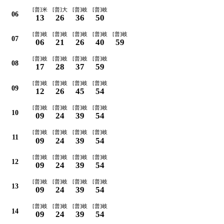
[普]米
[普]大
[普]岐
[普]岐
06
13
26
36
50
[普]岐
[普]岐
[普]岐
[普]岐
[普]岐
07
06
21
26
40
59
[普]岐
[普]岐
[普]岐
[普]岐
08
17
28
37
59
[普]岐
[普]岐
[普]岐
[普]岐
09
12
26
45
54
[普]岐
[普]岐
[普]岐
[普]岐
10
09
24
39
54
[普]岐
[普]岐
[普]岐
[普]岐
11
09
24
39
54
[普]岐
[普]岐
[普]岐
[普]岐
12
09
24
39
54
[普]岐
[普]岐
[普]岐
[普]岐
13
09
24
39
54
[普]岐
[普]岐
[普]岐
[普]岐
14
09
24
39
54