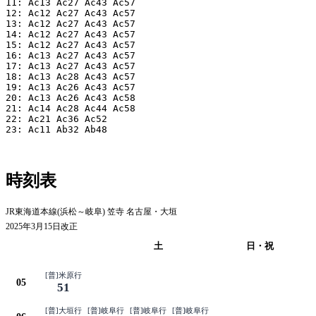
11: Ac13 Ac27 Ac43 Ac57

12: Ac12 Ac27 Ac43 Ac57

13: Ac12 Ac27 Ac43 Ac57

14: Ac12 Ac27 Ac43 Ac57

15: Ac12 Ac27 Ac43 Ac57

16: Ac13 Ac27 Ac43 Ac57

17: Ac13 Ac27 Ac43 Ac57

18: Ac13 Ac28 Ac43 Ac57

19: Ac13 Ac26 Ac43 Ac57

20: Ac13 Ac26 Ac43 Ac58

21: Ac14 Ac28 Ac44 Ac58

22: Ac21 Ac36 Ac52

23: Ac11 Ab32 Ab48

時刻表
JR東海道本線(浜松～岐阜) 笠寺 名古屋・大垣
2025年3月15日改正
平日
土
日・祝
[普]米原行
05
51
[普]大垣行
[普]岐阜行
[普]岐阜行
[普]岐阜行