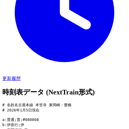
更新履歴
時刻表データ (NextTrain形式)
# 名鉄名古屋本線 本笠寺 東岡崎・豊橋

# 2026年1月5日現在

a:普通;普;#080808

b:伊奈行;伊
