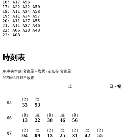
16: A17 A56

17: A22 A32 A50

18: A11 A34 A58

19: A11 A34 A57

20: A11 A37 A55

21: A11 A37 A46

22: A06 A28 A48

23: A08

時刻表
JR中央本線(名古屋～塩尻) 定光寺 名古屋
2025年3月15日改正
平日
土
日・祝
[普]
[普]
05
33
53
[普]
[普]
[普]
[普]
[普]
06
13
22
38
46
56
[普]
[普]
[普]
[普]
[普]
[普]
[普]
07
04
09
13
25
31
42
55