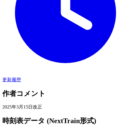
更新履歴
作者コメント
2025年3月15日改正
時刻表データ (NextTrain形式)