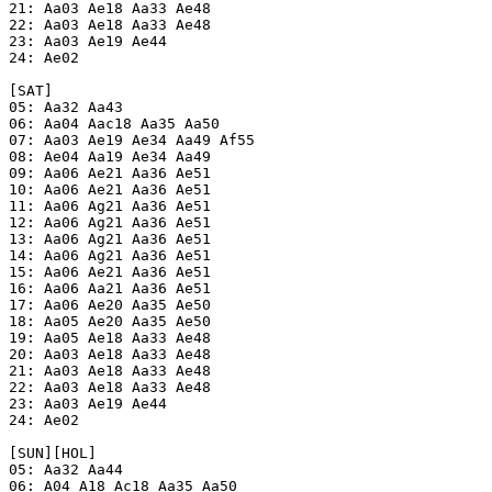
21: Aa03 Ae18 Aa33 Ae48

22: Aa03 Ae18 Aa33 Ae48

23: Aa03 Ae19 Ae44

24: Ae02

[SAT]

05: Aa32 Aa43

06: Aa04 Aac18 Aa35 Aa50

07: Aa03 Ae19 Ae34 Aa49 Af55

08: Ae04 Aa19 Ae34 Aa49

09: Aa06 Ae21 Aa36 Ae51

10: Aa06 Ae21 Aa36 Ae51

11: Aa06 Ag21 Aa36 Ae51

12: Aa06 Ag21 Aa36 Ae51

13: Aa06 Ag21 Aa36 Ae51

14: Aa06 Ag21 Aa36 Ae51

15: Aa06 Ae21 Aa36 Ae51

16: Aa06 Aa21 Aa36 Ae51

17: Aa06 Ae20 Aa35 Ae50

18: Aa05 Ae20 Aa35 Ae50

19: Aa05 Ae18 Aa33 Ae48

20: Aa03 Ae18 Aa33 Ae48

21: Aa03 Ae18 Aa33 Ae48

22: Aa03 Ae18 Aa33 Ae48

23: Aa03 Ae19 Ae44

24: Ae02

[SUN][HOL]

05: Aa32 Aa44

06: A04 A18 Ac18 Aa35 Aa50
