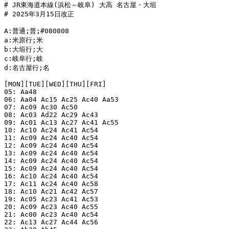
# JR東海道本線(浜松～岐阜) 大高 名古屋・大垣

# 2025年3月15日改正

A:普通;普;#080808

a:米原行;米

b:大垣行;大

c:岐阜行;岐

d:名古屋行;名

[MON][TUE][WED][THU][FRI]

05: Aa48

06: Aa04 Ac15 Ac25 Ac40 Aa53

07: Ac09 Ac30 Ac50

08: Ac03 Ad22 Ac29 Ac43

09: Ac01 Ac13 Ac27 Ac41 Ac55

10: Ac10 Ac24 Ac41 Ac54

11: Ac09 Ac24 Ac40 Ac54

12: Ac09 Ac24 Ac40 Ac54

13: Ac09 Ac24 Ac40 Ac54

14: Ac09 Ac24 Ac40 Ac54

15: Ac09 Ac24 Ac40 Ac54

16: Ac10 Ac24 Ac40 Ac54

17: Ac11 Ac24 Ac40 Ac58

18: Ac10 Ac21 Ac42 Ac57

19: Ac05 Ac23 Ac41 Ac53

20: Ac09 Ac23 Ac40 Ac55

21: Ac00 Ac23 Ac40 Ac54

22: Ac13 Ac27 Ac44 Ac56
