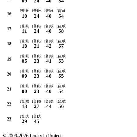
09
24
40
54
[普]岐
[普]岐
[普]岐
[普]岐
16
10
24
40
54
[普]岐
[普]岐
[普]岐
[普]岐
17
11
24
40
58
[普]岐
[普]岐
[普]岐
[普]岐
18
10
21
42
57
[普]岐
[普]岐
[普]岐
[普]岐
19
05
23
41
53
[普]岐
[普]岐
[普]岐
[普]岐
20
09
23
40
55
[普]岐
[普]岐
[普]岐
[普]岐
21
00
23
40
54
[普]岐
[普]岐
[普]岐
[普]岐
22
13
27
44
56
[普]大
[普]大
23
29
45
© 2009-2026 Locky.jp Project