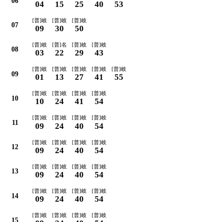
06
04
15
25
40
53
[普]岐
[普]岐
[普]岐
07
09
30
50
[普]岐
[普]名
[普]岐
[普]岐
08
03
22
29
43
[普]岐
[普]岐
[普]岐
[普]岐
[普]岐
09
01
13
27
41
55
[普]岐
[普]岐
[普]岐
[普]岐
10
10
24
41
54
[普]岐
[普]岐
[普]岐
[普]岐
11
09
24
40
54
[普]岐
[普]岐
[普]岐
[普]岐
12
09
24
40
54
[普]岐
[普]岐
[普]岐
[普]岐
13
09
24
40
54
[普]岐
[普]岐
[普]岐
[普]岐
14
09
24
40
54
[普]岐
[普]岐
[普]岐
[普]岐
15