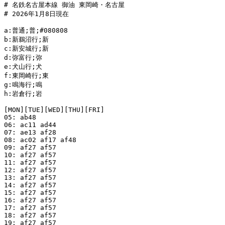
# 名鉄名古屋本線 御油 東岡崎・名古屋

# 2026年1月8日現在

a:普通;普;#080808

b:新鵜沼行;新

c:新安城行;新

d:弥富行;弥

e:犬山行;犬

f:東岡崎行;東

g:鳴海行;鳴

h:岩倉行;岩

[MON][TUE][WED][THU][FRI]

05: ab48

06: ac11 ad44

07: ae13 af28

08: ac02 af17 af48

09: af27 af57

10: af27 af57

11: af27 af57

12: af27 af57

13: af27 af57

14: af27 af57

15: af27 af57

16: af27 af57

17: af27 af57

18: af27 af57

19: af27 af57
