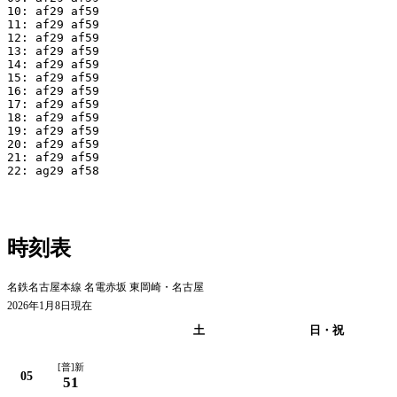
10: af29 af59

11: af29 af59

12: af29 af59

13: af29 af59

14: af29 af59

15: af29 af59

16: af29 af59

17: af29 af59

18: af29 af59

19: af29 af59

20: af29 af59

21: af29 af59

22: ag29 af58

時刻表
名鉄名古屋本線 名電赤坂 東岡崎・名古屋
2026年1月8日現在
平日
土
日・祝
[普]新
05
51