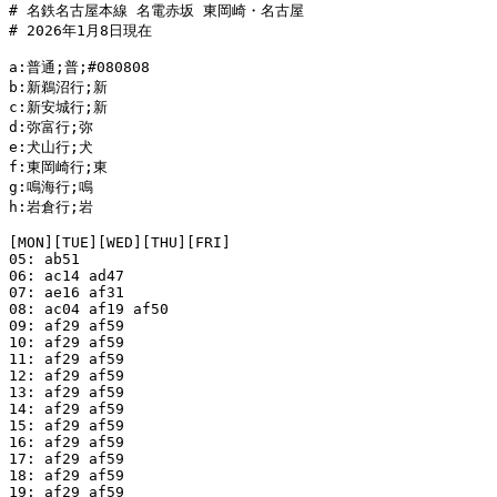
# 名鉄名古屋本線 名電赤坂 東岡崎・名古屋

# 2026年1月8日現在

a:普通;普;#080808

b:新鵜沼行;新

c:新安城行;新

d:弥富行;弥

e:犬山行;犬

f:東岡崎行;東

g:鳴海行;鳴

h:岩倉行;岩

[MON][TUE][WED][THU][FRI]

05: ab51

06: ac14 ad47

07: ae16 af31

08: ac04 af19 af50

09: af29 af59

10: af29 af59

11: af29 af59

12: af29 af59

13: af29 af59

14: af29 af59

15: af29 af59

16: af29 af59

17: af29 af59

18: af29 af59

19: af29 af59
