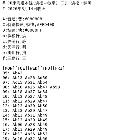
# JR東海道本線(浜松～岐阜) 二川 浜松・静岡

# 2026年3月14日改正

A:普通;普;#080808

C:特別快速;特快;#FFD400

D:快速;快;#0000FF

b:浜松行;浜

c:静岡行;静

d:興津行;興

e:掛川行;掛

f:三島行;三

[MON][TUE][WED][THU][FRI]

05: Ab43

06: Ab13 Ac26 Ad50

07: Ac15 Ab31 Ab54

08: Ab10 Ae25 Ab47 Ab58

09: Ab18 Ab37 Ae54

10: Ab13 Ab27 Ab48

11: Ab12 Ab29 Ab47

12: Ab13 Ab30 Ab50

13: Ab13 Ab29 Ab47

14: Ab13 Ab31 Ab49

15: Ab13 Ab30 Ab49

16: Ab06 Ae28 Ab49

17: Ab13 Ae29 Ab49

18: Ab12 Ab36 Ab53

19: Ae16 Ab32 Ab56
