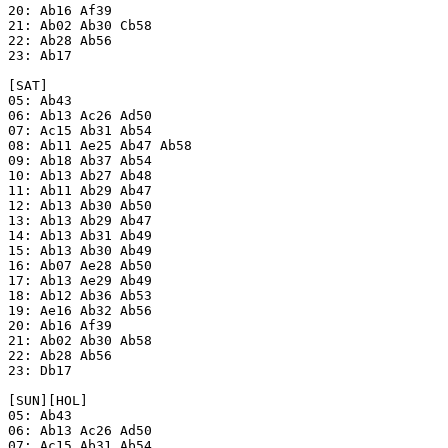
20: Ab16 Af39

21: Ab02 Ab30 Cb58

22: Ab28 Ab56

23: Ab17

[SAT]

05: Ab43

06: Ab13 Ac26 Ad50

07: Ac15 Ab31 Ab54

08: Ab11 Ae25 Ab47 Ab58

09: Ab18 Ab37 Ab54

10: Ab13 Ab27 Ab48

11: Ab11 Ab29 Ab47

12: Ab13 Ab30 Ab50

13: Ab13 Ab29 Ab47

14: Ab13 Ab31 Ab49

15: Ab13 Ab30 Ab49

16: Ab07 Ae28 Ab50

17: Ab13 Ae29 Ab49

18: Ab12 Ab36 Ab53

19: Ae16 Ab32 Ab56

20: Ab16 Af39

21: Ab02 Ab30 Ab58

22: Ab28 Ab56

23: Db17

[SUN][HOL]

05: Ab43

06: Ab13 Ac26 Ad50

07: Ac15 Ab31 Ab54
