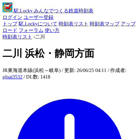
駅
.Locky
みんなでつくる鉄道時刻表
ログイン
ユーザー登録
トップ
駅.Lockyについて
時刻表リスト
時刻表マップ
アップ
ロード
フォーラム
使い方
時刻表リスト
›
二川
二川
浜松・静岡方面
JR東海道本線(浜松～岐阜) / 更新: 26/06/25 04:11 / 作成者:
ajisai3532
/ DL数: 1418