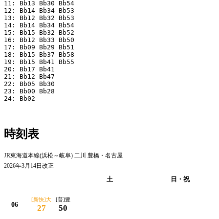
11: Bb13 Bb30 Bb54

12: Bb14 Bb34 Bb53

13: Bb12 Bb32 Bb53

14: Bb14 Bb34 Bb54

15: Bb15 Bb32 Bb52

16: Bb12 Bb33 Bb50

17: Bb09 Bb29 Bb51

18: Bb15 Bb37 Bb58

19: Bb15 Bb41 Bb55

20: Bb17 Bb41

21: Bb12 Bb47

22: Bb05 Bb30

23: Bb00 Bb28

24: Bb02

時刻表
JR東海道本線(浜松～岐阜) 二川 豊橋・名古屋
2026年3月14日改正
平日
土
日・祝
[新快]大
[普]豊
06
27
50