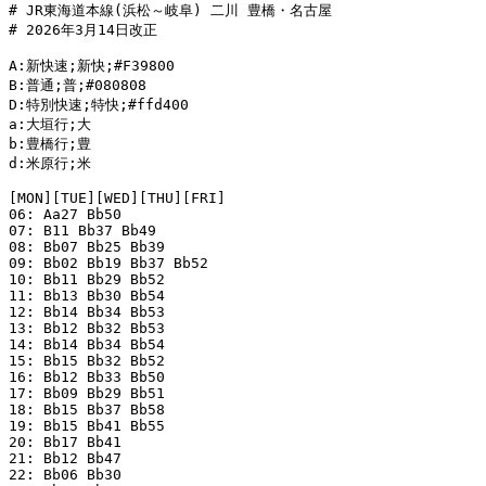
# JR東海道本線(浜松～岐阜) 二川 豊橋・名古屋

# 2026年3月14日改正

A:新快速;新快;#F39800

B:普通;普;#080808

D:特別快速;特快;#ffd400

a:大垣行;大

b:豊橋行;豊

d:米原行;米

[MON][TUE][WED][THU][FRI]

06: Aa27 Bb50

07: B11 Bb37 Bb49

08: Bb07 Bb25 Bb39

09: Bb02 Bb19 Bb37 Bb52

10: Bb11 Bb29 Bb52

11: Bb13 Bb30 Bb54

12: Bb14 Bb34 Bb53

13: Bb12 Bb32 Bb53

14: Bb14 Bb34 Bb54

15: Bb15 Bb32 Bb52

16: Bb12 Bb33 Bb50

17: Bb09 Bb29 Bb51

18: Bb15 Bb37 Bb58

19: Bb15 Bb41 Bb55

20: Bb17 Bb41

21: Bb12 Bb47

22: Bb06 Bb30
