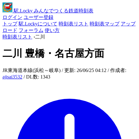
駅
.Locky
みんなでつくる鉄道時刻表
ログイン
ユーザー登録
トップ
駅.Lockyについて
時刻表リスト
時刻表マップ
アップ
ロード
フォーラム
使い方
時刻表リスト
›
二川
二川
豊橋・名古屋方面
JR東海道本線(浜松～岐阜) / 更新: 26/06/25 04:12 / 作成者:
ajisai3532
/ DL数: 1343