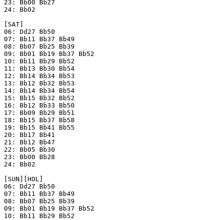
23: Bb00 Bb27

24: Bb02

[SAT]

06: Dd27 Bb50

07: Bb11 Bb37 Bb49

08: Bb07 Bb25 Bb39

09: Bb01 Bb19 Bb37 Bb52

10: Bb11 Bb29 Bb52

11: Bb13 Bb30 Bb54

12: Bb14 Bb34 Bb53

13: Bb12 Bb32 Bb53

14: Bb14 Bb34 Bb54

15: Bb15 Bb32 Bb52

16: Bb12 Bb33 Bb50

17: Bb09 Bb29 Bb51

18: Bb15 Bb37 Bb58

19: Bb15 Bb41 Bb55

20: Bb17 Bb41

21: Bb12 Bb47

22: Bb05 Bb30

23: Bb00 Bb28

24: Bb02

[SUN][HOL]

06: Dd27 Bb50

07: Bb11 Bb37 Bb49

08: Bb07 Bb25 Bb39

09: Bb01 Bb19 Bb37 Bb52

10: Bb11 Bb29 Bb52
