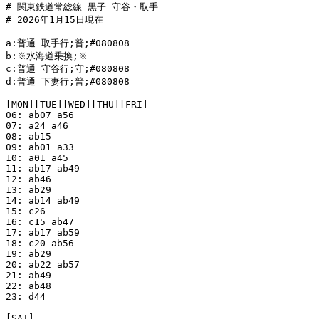
# 関東鉄道常総線 黒子 守谷・取手

# 2026年1月15日現在

a:普通 取手行;普;#080808

b:※水海道乗換;※

c:普通 守谷行;守;#080808

d:普通 下妻行;普;#080808

[MON][TUE][WED][THU][FRI]

06: ab07 a56

07: a24 a46

08: ab15

09: ab01 a33

10: a01 a45

11: ab17 ab49

12: ab46

13: ab29

14: ab14 ab49

15: c26

16: c15 ab47

17: ab17 ab59

18: c20 ab56

19: ab29

20: ab22 ab57

21: ab49

22: ab48

23: d44

[SAT]
