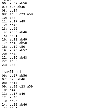
06: ab07 ab56

07: c25 ab46

08: ab14

09: ab00 c23 a59

10: c44

11: ab17 a49

12: ab46

13: ab26

14: ab00 ab46

15: ab31

16: ab12 ab49

17: ab18 ab50

18: ab19 c50

19: ab25 ab57

20: ab43

21: ab16 ab43

22: ab50

23: d44

[SUN][HOL]

06: ab07 ab56

07: c25 ab46

08: ab14

09: ab00 c23 a59

10: c44

11: ab17 a49

12: ab46

13: ab26

14: ab00 ab46
