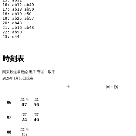
15: ab31

16: ab12 ab49

17: ab18 ab50

18: ab19 c50

19: ab25 ab57

20: ab43

21: ab16 ab43

22: ab50

23: d44

時刻表
関東鉄道常総線 黒子 守谷・取手
2026年1月15日現在
平日
土
日・祝
[普]※
[普]
06
07
56
[普]
[普]
07
24
46
[普]※
08
15