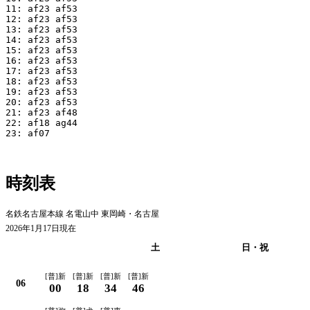
11: af23 af53

12: af23 af53

13: af23 af53

14: af23 af53

15: af23 af53

16: af23 af53

17: af23 af53

18: af23 af53

19: af23 af53

20: af23 af53

21: af23 af48

22: af18 ag44

23: af07

時刻表
名鉄名古屋本線 名電山中 東岡崎・名古屋
2026年1月17日現在
平日
土
日・祝
[普]新
[普]新
[普]新
[普]新
06
00
18
34
46