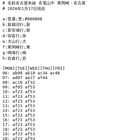
# 名鉄名古屋本線 名電山中 東岡崎・名古屋

# 2026年1月17日現在

a:普通;普;#080808

b:新鵜沼行;新

c:新安城行;新

d:弥富行;弥

e:犬山行;犬

f:東岡崎行;東

g:鳴海行;鳴

h:岩倉行;岩

[MON][TUE][WED][THU][FRI]

06: ab00 ab18 ac34 ac46

07: ad07 ae27 af44

08: ac16 af32

09: af05 af53

10: af23 af53

11: af23 af53

12: af23 af53

13: af23 af53

14: af23 af53

15: af23 af53

16: af23 af53

17: af23 af53

18: af23 af53

19: af23 af53

20: af23 af53
