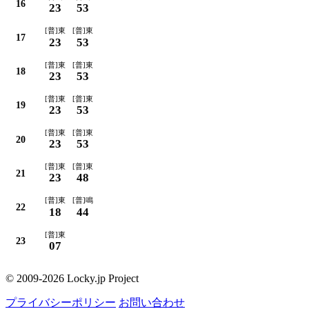
16
23
53
[普]東
[普]東
17
23
53
[普]東
[普]東
18
23
53
[普]東
[普]東
19
23
53
[普]東
[普]東
20
23
53
[普]東
[普]東
21
23
48
[普]東
[普]鳴
22
18
44
[普]東
23
07
© 2009-2026 Locky.jp Project
プライバシーポリシー
お問い合わせ