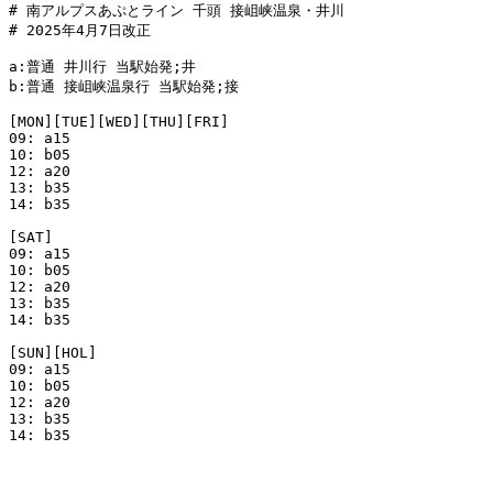
# 南アルプスあぷとライン 千頭 接岨峡温泉・井川

# 2025年4月7日改正

a:普通 井川行 当駅始発;井

b:普通 接岨峡温泉行 当駅始発;接

[MON][TUE][WED][THU][FRI]

09: a15

10: b05

12: a20

13: b35

14: b35

[SAT]

09: a15

10: b05

12: a20

13: b35

14: b35

[SUN][HOL]

09: a15

10: b05

12: a20

13: b35

14: b35
