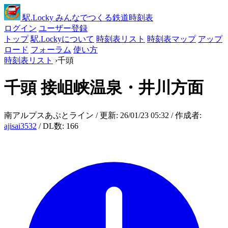
駅
.Locky
みんなでつくる鉄道時刻表
ログイン
ユーザー登録
トップ
駅.Lockyについて
時刻表リスト
時刻表マップ
アップ
ロード
フォーラム
使い方
時刻表リスト
›
千頭
千頭
接岨峡温泉・井川方面
南アルプスあぷとライン / 更新: 26/01/23 05:32 / 作成者:
ajisai3532
/ DL数: 166