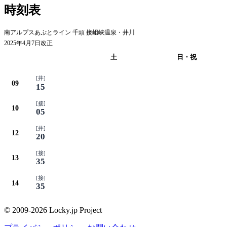
時刻表
南アルプスあぷとライン 千頭 接岨峡温泉・井川
2025年4月7日改正
平日
土
日・祝
[井]
09
15
[接]
10
05
[井]
12
20
[接]
13
35
[接]
14
35
© 2009-2026 Locky.jp Project