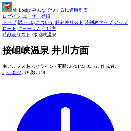
駅
.Locky
みんなでつくる鉄道時刻表
ログイン
ユーザー登録
トップ
駅.Lockyについて
時刻表リスト
時刻表マップ
アップ
ロード
フォーラム
使い方
時刻表リスト
›
接岨峡温泉
接岨峡温泉
井川方面
南アルプスあぷとライン / 更新: 26/01/23 05:55 / 作成者:
ajisai3532
/ DL数: 148