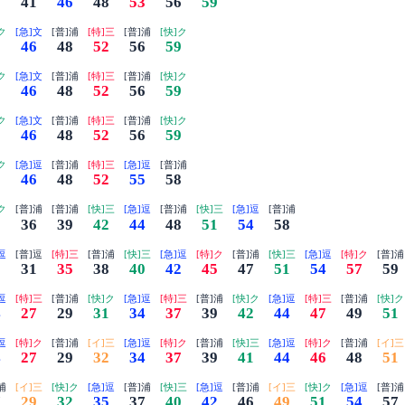
9
41
46
48
53
56
59
ク
[急]文
[普]浦
[特]三
[普]浦
[快]ク
9
46
48
52
56
59
ク
[急]文
[普]浦
[特]三
[普]浦
[快]ク
9
46
48
52
56
59
ク
[急]文
[普]浦
[特]三
[普]浦
[快]ク
9
46
48
52
56
59
ク
[急]逗
[普]浦
[特]三
[急]逗
[普]浦
9
46
48
52
55
58
ク
[普]浦
[普]浦
[快]三
[急]逗
[普]浦
[快]三
[急]逗
[普]浦
2
36
39
42
44
48
51
54
58
逗
[普]逗
[特]三
[普]浦
[快]三
[急]逗
[特]ク
[普]浦
[快]三
[急]逗
[特]ク
[普]浦
8
31
35
38
40
42
45
47
51
54
57
59
逗
[特]三
[普]浦
[快]ク
[急]逗
[特]三
[普]浦
[快]ク
[急]逗
[特]三
[普]浦
[快]ク
4
27
29
31
34
37
39
42
44
47
49
51
逗
[特]ク
[普]浦
[イ]三
[急]逗
[特]ク
[普]浦
[快]三
[急]逗
[特]ク
[普]浦
[イ]三
4
27
29
32
34
37
39
41
44
46
48
51
浦
[イ]三
[快]ク
[急]逗
[普]浦
[快]三
[急]逗
[普]浦
[イ]三
[快]ク
[急]逗
[普]浦
7
29
32
35
37
40
42
46
49
51
54
57