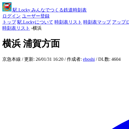
駅
.Locky
みんなでつくる鉄道時刻表
ログイン
ユーザー登録
トップ
駅.Lockyについて
時刻表リスト
時刻表マップ
アップ
時刻表リスト
›
横浜
横浜
浦賀方面
京急本線 / 更新: 26/01/31 16:20 / 作成者:
eboshi
/ DL数: 4604