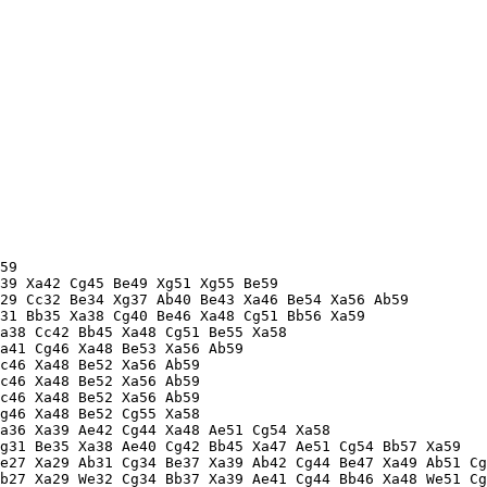
59 

39 Xa42 Cg45 Be49 Xg51 Xg55 Be59 

29 Cc32 Be34 Xg37 Ab40 Be43 Xa46 Be54 Xa56 Ab59 

31 Bb35 Xa38 Cg40 Be46 Xa48 Cg51 Bb56 Xa59 

a38 Cc42 Bb45 Xa48 Cg51 Be55 Xa58 

a41 Cg46 Xa48 Be53 Xa56 Ab59 

c46 Xa48 Be52 Xa56 Ab59 

c46 Xa48 Be52 Xa56 Ab59 

c46 Xa48 Be52 Xa56 Ab59 

g46 Xa48 Be52 Cg55 Xa58 

a36 Xa39 Ae42 Cg44 Xa48 Ae51 Cg54 Xa58 

g31 Be35 Xa38 Ae40 Cg42 Bb45 Xa47 Ae51 Cg54 Bb57 Xa59 

e27 Xa29 Ab31 Cg34 Be37 Xa39 Ab42 Cg44 Be47 Xa49 Ab51 Cg
b27 Xa29 We32 Cg34 Bb37 Xa39 Ae41 Cg44 Bb46 Xa48 We51 Cg