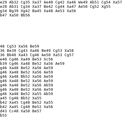
e29 Ab32 Cg35 Xa37 Ae40 Cg42 Xa46 We49 Ab51 Cg54 Xa57 

e28 Ab31 Cg34 Xa37 Be42 Cg44 Xa47 Ae50 Cg52 Xg55 

g34 Bg39 Xg42 Ba45 Xa48 Ae53 Xa56 

b47 Xa50 Bb56 

48 Cg53 Xa56 Be59 

36 Be39 Cg43 Xa46 Be49 Cg53 Xa58 

36 Bb40 Xa43 Cg46 Ae50 Xa53 Cg57 

e40 Cg46 Xa49 Be53 Xc56 

b39 Cg46 Xa48 Be52 Xa56 Ae59 

g46 Xa48 Be52 Xa56 Ae59 

g46 Xa48 Be52 Xa56 Ae59 

g46 Xa48 Bb52 Xa56 Ae59 

g46 Xa48 Be52 Xa56 Ae59 

g46 Xa48 Be52 Xa56 Ab59 

g46 Xa48 Be52 Xa56 Ae59 

g46 Xa48 Be52 Xa55 Ab59 

a45 Cg48 Bb52 Xa55 

b42 Xa45 Cg48 Be52 Xa55 

b42 Xa45 Cg48 Be52 Xa56 

d43 Cc48 Xa50 Be57 

b55 
