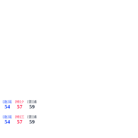
[急]逗
[特]ク
[普]浦
54
57
59
[急]逗
[特]三
[普]浦
54
57
59