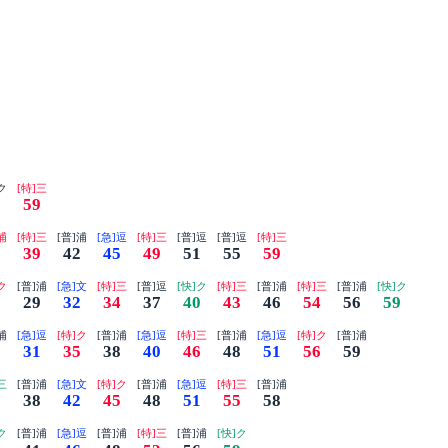
ク
[特]三
2
59
浦
[特]三
[普]浦
[急]逗
[特]三
[普]逗
[普]逗
[特]三
6
39
42
45
49
51
55
59
ク
[普]浦
[急]文
[特]三
[普]逗
[快]ク
[特]三
[普]浦
[特]三
[普]浦
[快]ク
7
29
32
34
37
40
43
46
54
56
59
浦
[急]逗
[特]ク
[普]浦
[急]逗
[特]三
[普]浦
[急]逗
[特]ク
[普]浦
9
31
35
38
40
46
48
51
56
59
三
[普]浦
[急]文
[特]ク
[普]浦
[急]逗
[特]三
[普]浦
3
38
42
45
48
51
55
58
ク
[普]浦
[急]逗
[普]浦
[特]三
[普]浦
[快]ク