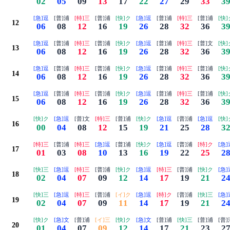
02
05
09
13
17
22
27
29
33
3
[急]逗
[普]浦
[特]三
[普]浦
[快]ク
[急]逗
[普]浦
[特]三
[普]浦
[快]
12
06
08
12
16
19
26
28
32
36
3
[急]逗
[普]浦
[特]三
[普]浦
[快]ク
[急]逗
[普]浦
[特]三
[普]文
[快]
13
06
08
12
16
19
26
28
32
36
3
[急]逗
[普]浦
[特]三
[普]浦
[快]ク
[急]逗
[普]浦
[特]三
[普]浦
[快]
14
06
08
12
16
19
26
28
32
36
3
[急]逗
[普]浦
[特]三
[普]浦
[快]ク
[急]逗
[普]浦
[特]三
[普]浦
[快]
15
06
08
12
16
19
26
28
32
36
3
[快]ク
[急]逗
[普]文
[特]三
[普]浦
[快]ク
[急]逗
[普]浦
[急]逗
[快]
16
00
04
08
12
15
19
21
25
28
3
[特]三
[普]浦
[特]三
[急]逗
[普]浦
[快]ク
[急]逗
[普]浦
[特]ク
[急]
17
01
03
08
10
13
16
19
22
25
2
[快]三
[急]逗
[特]三
[普]浦
[快]ク
[急]逗
[特]三
[普]浦
[快]ク
[急]
18
02
04
07
09
12
14
17
19
21
2
[快]三
[急]逗
[特]三
[普]浦
[イ]ク
[急]逗
[特]ク
[普]浦
[快]三
[急]
19
02
04
07
09
11
14
17
19
21
2
[快]ク
[急]文
[普]浦
[イ]三
[快]ク
[急]文
[普]浦
[快]三
[普]浦
[普]
20
01
04
07
09
12
14
17
21
23
2