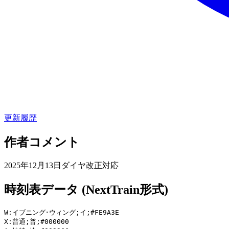
更新履歴
作者コメント
2025年12月13日ダイヤ改正対応
時刻表データ (NextTrain形式)
W:イブニング･ウィング;イ;#FE9A3E 

X:普通;普;#000000 
