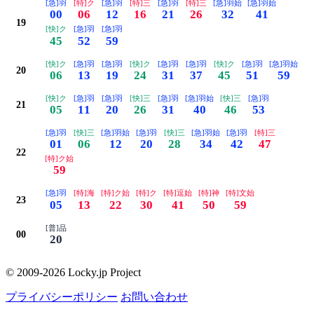
[急]羽
[特]ク
[急]羽
[特]三
[急]羽
[特]三
[急]羽始
[急]羽始
00
06
12
16
21
26
32
41
19
[快]ク
[急]羽
[急]羽
45
52
59
[快]ク
[急]羽
[急]羽
[快]ク
[急]羽
[急]羽
[快]ク
[急]羽
[急]羽始
20
06
13
19
24
31
37
45
51
59
[快]ク
[急]羽
[急]羽
[快]三
[急]羽
[急]羽始
[快]三
[急]羽
21
05
11
20
26
31
40
46
53
[急]羽
[快]三
[急]羽始
[急]羽
[快]三
[急]羽始
[急]羽
[特]三
01
06
12
20
28
34
42
47
22
[特]ク始
59
[急]羽
[特]海
[特]ク始
[特]ク
[特]逗始
[特]神
[特]文始
23
05
13
22
30
41
50
59
[普]品
00
20
© 2009-2026 Locky.jp Project
プライバシーポリシー
お問い合わせ