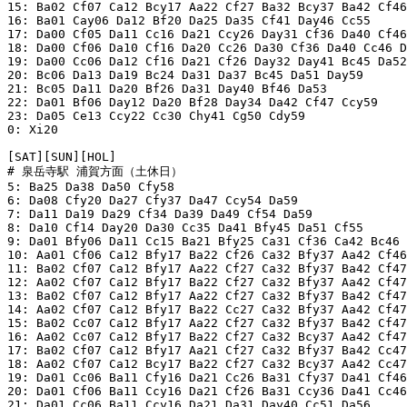
15: Ba02 Cf07 Ca12 Bcy17 Aa22 Cf27 Ba32 Bcy37 Ba42 Cf46
16: Ba01 Cay06 Da12 Bf20 Da25 Da35 Cf41 Day46 Cc55

17: Da00 Cf05 Da11 Cc16 Da21 Ccy26 Day31 Cf36 Da40 Cf46
18: Da00 Cf06 Da10 Cf16 Da20 Cc26 Da30 Cf36 Da40 Cc46 D
19: Da00 Cc06 Da12 Cf16 Da21 Cf26 Day32 Day41 Bc45 Da52
20: Bc06 Da13 Da19 Bc24 Da31 Da37 Bc45 Da51 Day59

21: Bc05 Da11 Da20 Bf26 Da31 Day40 Bf46 Da53

22: Da01 Bf06 Day12 Da20 Bf28 Day34 Da42 Cf47 Ccy59

23: Da05 Ce13 Ccy22 Cc30 Chy41 Cg50 Cdy59

0: Xi20 

[SAT][SUN][HOL] 

# 泉岳寺駅 浦賀方面（土休日）

5: Ba25 Da38 Da50 Cfy58 

6: Da08 Cfy20 Da27 Cfy37 Da47 Ccy54 Da59

7: Da11 Da19 Da29 Cf34 Da39 Da49 Cf54 Da59

8: Da10 Cf14 Day20 Da30 Cc35 Da41 Bfy45 Da51 Cf55

9: Da01 Bfy06 Da11 Cc15 Ba21 Bfy25 Ca31 Cf36 Ca42 Bc46 
10: Aa01 Cf06 Ca12 Bfy17 Ba22 Cf26 Ca32 Bfy37 Aa42 Cf46
11: Ba02 Cf07 Ca12 Bfy17 Aa22 Cf27 Ca32 Bfy37 Ba42 Cf47
12: Aa02 Cf07 Ca12 Bfy17 Ba22 Cf27 Ca32 Bfy37 Aa42 Cf47
13: Ba02 Cf07 Ca12 Bfy17 Aa22 Cf27 Ca32 Bfy37 Ba42 Cf47
14: Aa02 Cf07 Ca12 Bfy17 Ba22 Cc27 Ca32 Bfy37 Aa42 Cf47
15: Ba02 Cc07 Ca12 Bfy17 Aa22 Cf27 Ca32 Bfy37 Ba42 Cf47
16: Aa02 Cc07 Ca12 Bfy17 Ba22 Cf27 Ca32 Bcy37 Aa42 Cf47
17: Ba02 Cf07 Ca12 Bfy17 Aa21 Cf27 Ca32 Bfy37 Ba42 Cc47
18: Aa02 Cf07 Ca12 Bcy17 Ba22 Cf27 Ca32 Bcy37 Aa42 Cc47
19: Da01 Cc06 Ba11 Cfy16 Da21 Cc26 Ba31 Cfy37 Da41 Cf46
20: Da01 Cf06 Ba11 Ccy16 Da21 Cf26 Ba31 Ccy36 Da41 Cc46
21: Da01 Cc06 Ba11 Ccy16 Da21 Da31 Day40 Cc51 Da56 
