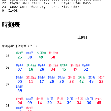
22: Chy07 Da11 Ce18 Da27 Da33 Day40 Cf46 Da55

23: Cc02 Ce11 Dh20 Ccy30 Da39 Xi49 Cd57

0: Xiy08 

時刻表
平日
土休日
泉岳寺駅 浦賀方面（平日）
[快]羽
[急]羽
[快]羽始
[特]三始
05
25
38
49
58
[急]羽
[快]羽始
[急]羽
[特]三始
[快]羽
[特]浦始
[急]羽
06
07
16
26
34
45
47
52
[急]羽
[特]三始
[急]羽
[急]羽
[急]羽
[特]三
[快]羽
[急]羽
[特]ク
05
11
17
26
36
38
42
49
53
07
[急]羽
59
[特]三
[急]羽
[特]三
[急]羽
[特]三
[急]羽
[特]三
[急]羽
[特]ク
04
09
14
20
24
30
34
39
45
08
[急]羽
[特]三