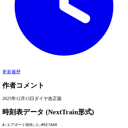
更新履歴
作者コメント
2025年12月13日ダイヤ改正版
時刻表データ (NextTrain形式)
A:エアポート快特;エ;#EE7A00 
