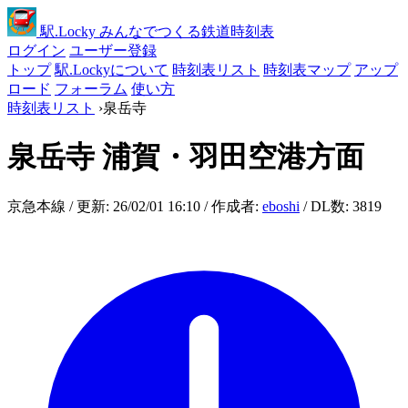
駅
.Locky
みんなでつくる鉄道時刻表
ログイン
ユーザー登録
トップ
駅.Lockyについて
時刻表リスト
時刻表マップ
アップ
ロード
フォーラム
使い方
時刻表リスト
›
泉岳寺
泉岳寺
浦賀・羽田空港方面
京急本線 / 更新: 26/02/01 16:10 / 作成者:
eboshi
/ DL数: 3819