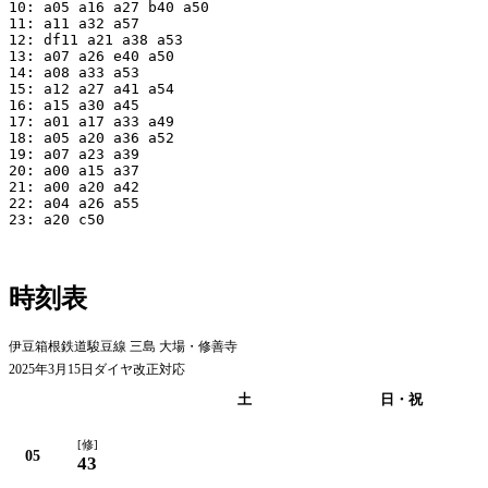
10: a05 a16 a27 b40 a50

11: a11 a32 a57

12: df11 a21 a38 a53

13: a07 a26 e40 a50

14: a08 a33 a53

15: a12 a27 a41 a54

16: a15 a30 a45

17: a01 a17 a33 a49

18: a05 a20 a36 a52

19: a07 a23 a39

20: a00 a15 a37

21: a00 a20 a42

22: a04 a26 a55

23: a20 c50

時刻表
伊豆箱根鉄道駿豆線 三島 大場・修善寺
2025年3月15日ダイヤ改正対応
平日
土
日・祝
[修]
05
43