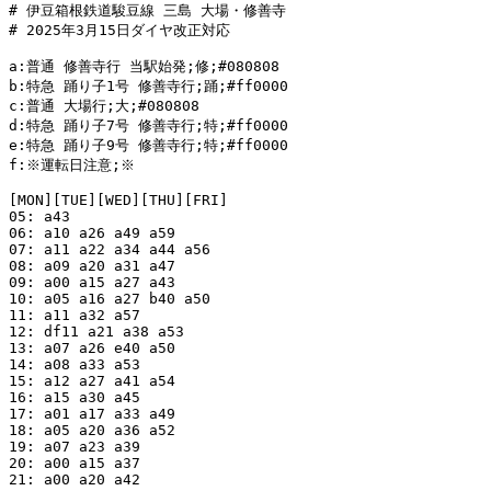
# 伊豆箱根鉄道駿豆線 三島 大場・修善寺

# 2025年3月15日ダイヤ改正対応

a:普通 修善寺行 当駅始発;修;#080808

b:特急 踊り子1号 修善寺行;踊;#ff0000

c:普通 大場行;大;#080808

d:特急 踊り子7号 修善寺行;特;#ff0000

e:特急 踊り子9号 修善寺行;特;#ff0000

f:※運転日注意;※

[MON][TUE][WED][THU][FRI]

05: a43

06: a10 a26 a49 a59

07: a11 a22 a34 a44 a56

08: a09 a20 a31 a47

09: a00 a15 a27 a43

10: a05 a16 a27 b40 a50

11: a11 a32 a57

12: df11 a21 a38 a53

13: a07 a26 e40 a50

14: a08 a33 a53

15: a12 a27 a41 a54

16: a15 a30 a45

17: a01 a17 a33 a49

18: a05 a20 a36 a52

19: a07 a23 a39

20: a00 a15 a37

21: a00 a20 a42
