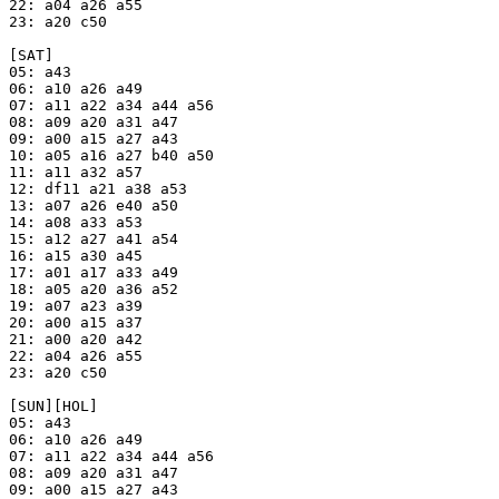
22: a04 a26 a55

23: a20 c50

[SAT]

05: a43

06: a10 a26 a49

07: a11 a22 a34 a44 a56

08: a09 a20 a31 a47

09: a00 a15 a27 a43

10: a05 a16 a27 b40 a50

11: a11 a32 a57

12: df11 a21 a38 a53

13: a07 a26 e40 a50

14: a08 a33 a53

15: a12 a27 a41 a54

16: a15 a30 a45

17: a01 a17 a33 a49

18: a05 a20 a36 a52

19: a07 a23 a39

20: a00 a15 a37

21: a00 a20 a42

22: a04 a26 a55

23: a20 c50

[SUN][HOL]

05: a43

06: a10 a26 a49

07: a11 a22 a34 a44 a56

08: a09 a20 a31 a47

09: a00 a15 a27 a43
