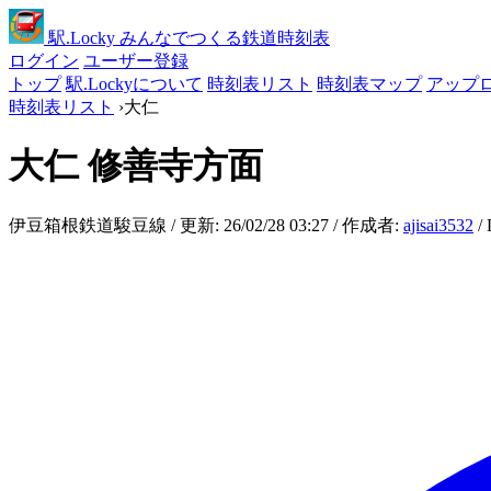
駅
.Locky
みんなでつくる鉄道時刻表
ログイン
ユーザー登録
トップ
駅.Lockyについて
時刻表リスト
時刻表マップ
アップ
時刻表リスト
›
大仁
大仁
修善寺方面
伊豆箱根鉄道駿豆線 / 更新: 26/02/28 03:27 / 作成者:
ajisai3532
/