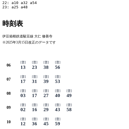
22: a10 a32 a54

23: a25 a48

時刻表
伊豆箱根鉄道駿豆線 大仁 修善寺
※2025年3月15日改正のデータです
平日
[普]
[普]
[普]
[普]
06
13
23
38
56
[普]
[普]
[普]
[普]
07
17
31
39
53
[普]
[普]
[普]
[普]
[普]
08
03
17
27
40
49
[普]
[普]
[普]
[普]
[普]
09
02
16
29
43
58
[普]
[普]
[普]
[普]
10
12
36
45
59