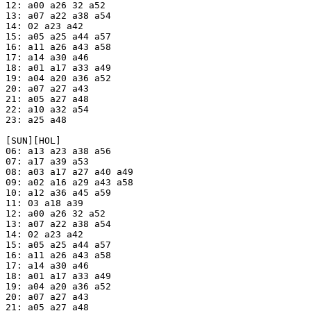
12: a00 a26 32 a52

13: a07 a22 a38 a54

14: 02 a23 a42

15: a05 a25 a44 a57

16: a11 a26 a43 a58

17: a14 a30 a46

18: a01 a17 a33 a49

19: a04 a20 a36 a52

20: a07 a27 a43

21: a05 a27 a48

22: a10 a32 a54

23: a25 a48

[SUN][HOL]

06: a13 a23 a38 a56

07: a17 a39 a53

08: a03 a17 a27 a40 a49

09: a02 a16 a29 a43 a58

10: a12 a36 a45 a59

11: 03 a18 a39

12: a00 a26 32 a52

13: a07 a22 a38 a54

14: 02 a23 a42

15: a05 a25 a44 a57

16: a11 a26 a43 a58

17: a14 a30 a46

18: a01 a17 a33 a49

19: a04 a20 a36 a52

20: a07 a27 a43

21: a05 a27 a48
