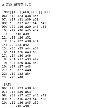
a:普通 修善寺行;普

[MON][TUE][WED][THU][FRI]

06: a13 a23 a38 a56

07: a17 a31 a39 a53

08: a03 a17 a27 a40 a49

09: a02 a16 a29 a43 a58

10: a12 a36 a45 a59

11: 03 a18 a39

12: a00 a26 a52

13: a07 a22 a38 a54

14: 02 a23 a42

15: a05 a25 a44 a57

16: a11 a26 a43 a58

17: a14 a30 a46

18: a01 a17 a33 a49

19: a04 a20 a36 a52

20: a07 a27 a43

21: a05 a27 a48

22: a10 a32 a54

23: a25 a48

[SAT]

06: a13 a23 a38 a56

07: a17 a39 a53

08: a03 a17 a27 a40 a49

09: a02 a16 a29 a43 a58

10: a12 a36 a45 a59

11: 03 a18 a39
