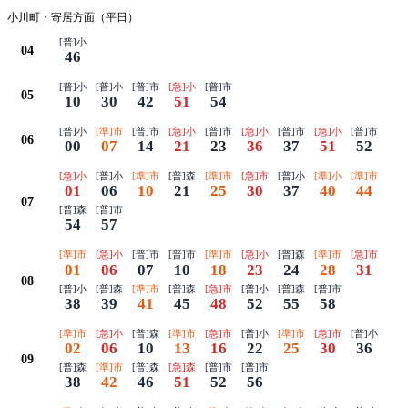
小川町・寄居方面（平日）
[普]小
04
46
[普]小
[普]小
[普]市
[急]小
[普]市
05
10
30
42
51
54
[普]小
[準]市
[普]市
[急]小
[普]市
[急]小
[普]市
[急]小
[普]市
06
00
07
14
21
23
36
37
51
52
[急]小
[普]小
[準]市
[普]森
[準]市
[急]市
[普]小
[準]小
[準]市
01
06
10
21
25
30
37
40
44
07
[普]森
[普]市
54
57
[準]市
[急]小
[普]市
[普]市
[準]市
[急]小
[普]森
[準]市
[急]市
01
06
07
10
18
23
24
28
31
08
[普]小
[普]森
[準]市
[普]森
[急]市
[普]小
[普]森
[普]市
38
39
41
45
48
52
55
58
[準]市
[急]小
[普]森
[準]市
[急]市
[普]小
[準]市
[急]市
[普]小
02
06
10
13
16
22
25
30
36
09
[普]森
[準]市
[普]森
[急]森
[普]市
[普]市
38
42
46
51
52
56