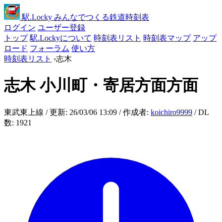
駅
.Locky
みんなでつくる鉄道時刻表
ログイン
ユーザー登録
トップ
駅.Lockyについて
時刻表リスト
時刻表マップ
アップ
ロード
フォーラム
使い方
時刻表リスト
›
志木
志木
小川町・寄居方面方面
東武東上線 / 更新: 26/03/06 13:09 / 作成者:
koichiro9999
/ DL
数: 1921