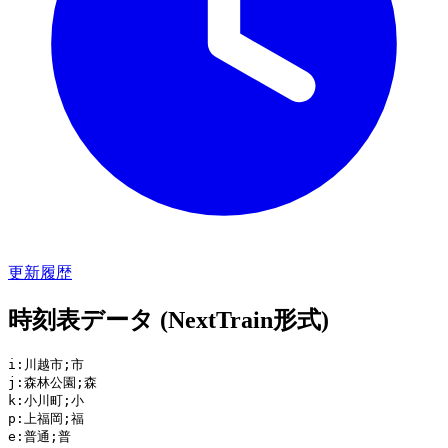
更新履歴
時刻表データ (NextTrain形式)
i:川越市;市

j:森林公園;森

k:小川町;小

p:上福岡;福

e:普通;普
