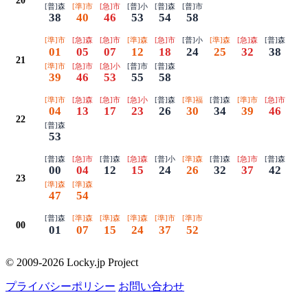
20
[普]森
[準]市
[急]市
[普]小
[普]森
[普]市
38
40
46
53
54
58
[準]市
[急]森
[急]市
[準]森
[急]市
[普]小
[準]森
[急]森
[普]森
01
05
07
12
18
24
25
32
38
21
[準]市
[急]市
[急]小
[普]市
[普]森
39
46
53
55
58
[準]市
[急]森
[急]市
[急]小
[普]森
[準]福
[普]森
[準]市
[急]市
04
13
17
23
26
30
34
39
46
22
[普]森
53
[普]森
[急]市
[普]森
[急]森
[普]小
[準]森
[普]森
[急]市
[普]森
00
04
12
15
24
26
32
37
42
23
[準]森
[準]森
47
54
[普]森
[準]森
[準]森
[準]森
[準]市
[準]市
00
01
07
15
24
37
52
© 2009-2026 Locky.jp Project
プライバシーポリシー
お問い合わせ