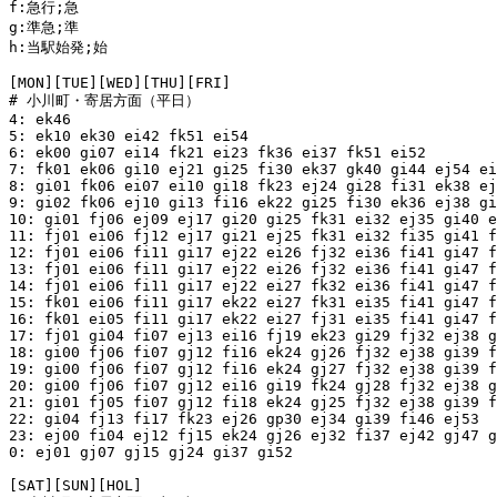
f:急行;急

g:準急;準

h:当駅始発;始

[MON][TUE][WED][THU][FRI]

# 小川町・寄居方面（平日）

4: ek46

5: ek10 ek30 ei42 fk51 ei54

6: ek00 gi07 ei14 fk21 ei23 fk36 ei37 fk51 ei52

7: fk01 ek06 gi10 ej21 gi25 fi30 ek37 gk40 gi44 ej54 ei
8: gi01 fk06 ei07 ei10 gi18 fk23 ej24 gi28 fi31 ek38 ej
9: gi02 fk06 ej10 gi13 fi16 ek22 gi25 fi30 ek36 ej38 gi
10: gi01 fj06 ej09 ej17 gi20 gi25 fk31 ei32 ej35 gi40 e
11: fj01 ei06 fj12 ej17 gi21 ej25 fk31 ei32 fi35 gi41 f
12: fj01 ei06 fi11 gi17 ej22 ei26 fj32 ei36 fi41 gi47 f
13: fj01 ei06 fi11 gi17 ej22 ei26 fj32 ei36 fi41 gi47 f
14: fj01 ei06 fi11 gi17 ej22 ei27 fk32 ei36 fi41 gi47 f
15: fk01 ei06 fi11 gi17 ek22 ei27 fk31 ei35 fi41 gi47 f
16: fk01 ei05 fi11 gi17 ek22 ei27 fj31 ei35 fi41 gi47 f
17: fj01 gi04 fi07 ej13 ei16 fj19 ek23 gi29 fj32 ej38 g
18: gi00 fj06 fi07 gj12 fi16 ek24 gj26 fj32 ej38 gi39 f
19: gi00 fj06 fi07 gj12 fi16 ek24 gj27 fj32 ej38 gi39 f
20: gi00 fj06 fi07 gj12 ei16 gi19 fk24 gj28 fj32 ej38 g
21: gi01 fj05 fi07 gj12 fi18 ek24 gj25 fj32 ej38 gi39 f
22: gi04 fj13 fi17 fk23 ej26 gp30 ej34 gi39 fi46 ej53

23: ej00 fi04 ej12 fj15 ek24 gj26 ej32 fi37 ej42 gj47 g
0: ej01 gj07 gj15 gj24 gi37 gi52

[SAT][SUN][HOL]
