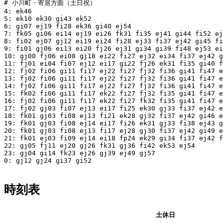
# 小川町・寄居方面（土日祝）

4: ek46

5: ek10 ek30 gi43 ek52

6: gi07 ej19 fi28 ek36 gi40 ej54

7: fk05 gi06 ei14 ej19 ei26 fk31 fi35 ej41 gi44 fi52 ej
8: fi02 ej07 gj12 ei19 ei24 fi28 ej33 fi37 ej42 gi45 fi
9: fi01 gj06 ei13 ei20 fj26 ej31 gi34 gi39 fi48 ej53 ei
10: gj00 fj06 ei08 gj18 ei22 fi27 ej32 ei34 fi37 ej42 g
11: fj01 ei04 fi07 ej12 ei17 gi22 fj26 ek31 fi35 gi40 f
12: fj02 fi06 gi11 fi17 ej22 fi27 fj32 fi36 gi41 fi47 e
13: fj02 fi06 gi11 fi17 ej22 fi27 fj32 fi36 gi41 fi47 e
14: fj02 fi06 gi11 fi17 ej22 fi27 fj32 fi36 gi41 fi47 e
15: fk02 fi06 gi11 fi17 ek22 fi27 fj32 fi35 gi41 fi47 e
16: fj02 fi06 gi11 fi17 ek22 fi27 fk32 fi35 gi41 fi47 e
17: fj02 gj03 fi07 ej13 ei17 fi25 ek30 gj33 fi37 ej42 e
18: fk01 gj03 fi08 ej13 fi21 ek28 gj32 fi37 ej42 gi46 e
19: fk01 gj03 fi08 ej14 ei17 fi26 ek31 gj33 fi38 ej43 g
20: fk01 gj03 fi08 ej13 fi17 ej28 gj30 fi37 ej42 gi49 e
21: fk01 ej03 fi09 ej14 ei18 fp24 ek29 gi34 fi37 ej42 f
22: gj05 fj11 ej20 gj26 fk31 gj36 fi42 ek53 ej54

23: gj04 gi14 fk23 ej26 gj39 ej49 gj57

0: gj12 gj24 gi37 gi52

時刻表
平日
土休日