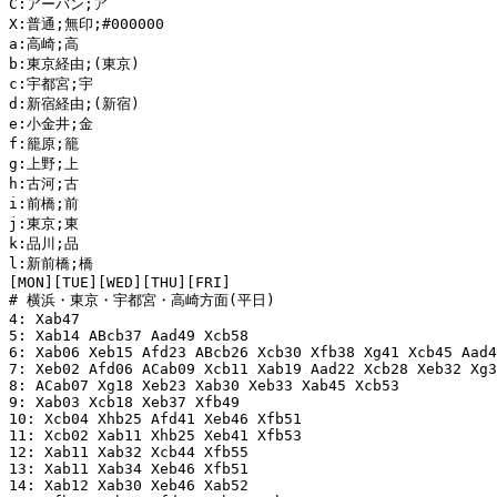
C:アーバン;ア

X:普通;無印;#000000

a:高崎;高

b:東京経由;(東京)

c:宇都宮;宇

d:新宿経由;(新宿)

e:小金井;金

f:籠原;籠

g:上野;上

h:古河;古

i:前橋;前

j:東京;東

k:品川;品

l:新前橋;橋

[MON][TUE][WED][THU][FRI]

# 横浜・東京・宇都宮・高崎方面(平日)

4: Xab47

5: Xab14 ABcb37 Aad49 Xcb58

6: Xab06 Xeb15 Afd23 ABcb26 Xcb30 Xfb38 Xg41 Xcb45 Aad4
7: Xeb02 Afd06 ACab09 Xcb11 Xab19 Aad22 Xcb28 Xeb32 Xg3
8: ACab07 Xg18 Xeb23 Xab30 Xeb33 Xab45 Xcb53

9: Xab03 Xcb18 Xeb37 Xfb49

10: Xcb04 Xhb25 Afd41 Xeb46 Xfb51

11: Xcb02 Xab11 Xhb25 Xeb41 Xfb53

12: Xab11 Xab32 Xcb44 Xfb55

13: Xab11 Xab34 Xeb46 Xfb51

14: Xab12 Xab30 Xeb46 Xab52
