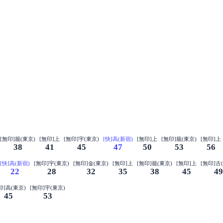
[無印]籠(東京)
[無印]上
[無印]宇(東京)
[快]高(新宿)
[無印]上
[無印]籠(東京)
[無印]上
38
41
45
47
50
53
56
[快]高(新宿)
[無印]宇(東京)
[無印]金(東京)
[無印]上
[無印]籠(東京)
[無印]上
[無印]古
22
28
32
35
38
45
49
印]高(東京)
[無印]宇(東京)
45
53