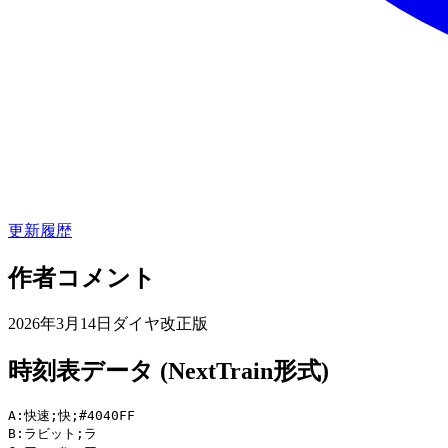
更新履歴
作者コメント
2026年3月14日ダイヤ改正版
時刻表データ (NextTrain形式)
A:快速;快;#4040FF

B:ラビット;ラ
