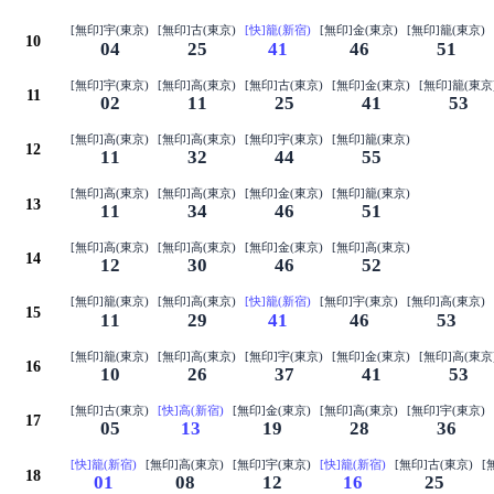
[無印]宇(東京)
[無印]古(東京)
[快]籠(新宿)
[無印]金(東京)
[無印]籠(東京)
10
04
25
41
46
51
[無印]宇(東京)
[無印]高(東京)
[無印]古(東京)
[無印]金(東京)
[無印]籠(東京
11
02
11
25
41
53
[無印]高(東京)
[無印]高(東京)
[無印]宇(東京)
[無印]籠(東京)
12
11
32
44
55
[無印]高(東京)
[無印]高(東京)
[無印]金(東京)
[無印]籠(東京)
13
11
34
46
51
[無印]高(東京)
[無印]高(東京)
[無印]金(東京)
[無印]高(東京)
14
12
30
46
52
[無印]籠(東京)
[無印]高(東京)
[快]籠(新宿)
[無印]宇(東京)
[無印]高(東京)
15
11
29
41
46
53
[無印]籠(東京)
[無印]高(東京)
[無印]宇(東京)
[無印]金(東京)
[無印]高(東京
16
10
26
37
41
53
[無印]古(東京)
[快]高(新宿)
[無印]金(東京)
[無印]高(東京)
[無印]宇(東京)
17
05
13
19
28
36
[快]籠(新宿)
[無印]高(東京)
[無印]宇(東京)
[快]籠(新宿)
[無印]古(東京)
[
18
01
08
12
16
25