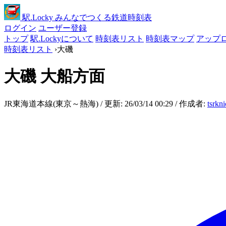
駅
.Locky
みんなでつくる鉄道時刻表
ログイン
ユーザー登録
トップ
駅.Lockyについて
時刻表リスト
時刻表マップ
アップ
時刻表リスト
›
大磯
大磯
大船方面
JR東海道本線(東京～熱海) / 更新: 26/03/14 00:29 / 作成者:
tsrkni