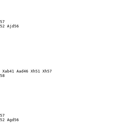
57

52 Ajd56

 Xab41 Aad46 Xh51 Xh57

58

57

52 Agd56
