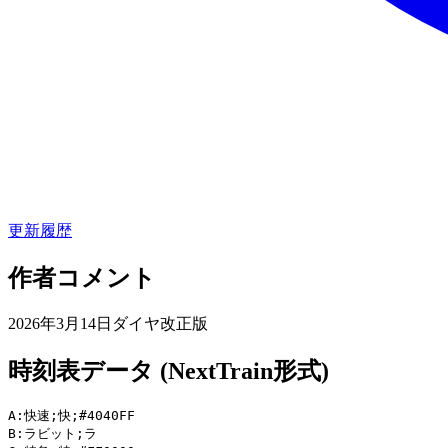
更新履歴
作者コメント
2026年3月14日ダイヤ改正版
時刻表データ (NextTrain形式)
A:快速;快;#4040FF

B:ラビット;ラ
