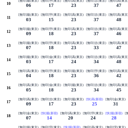
[無印]籠(東京)
[無印]宇(東京)
[無印]高(東京)
[無印]古(東京)
[無印]高(東京
10
06
17
23
37
47
[無印]籠(東京)
[無印]宇(東京)
[無印]高(東京)
[無印]古(東京)
[無印]高(東京
11
03
15
23
37
48
[無印]籠(東京)
[無印]宇(東京)
[無印]高(東京)
[無印]古(東京)
[無印]高(東京
12
09
18
23
37
46
[無印]籠(東京)
[無印]宇(東京)
[無印]高(東京)
[無印]古(東京)
[無印]高(東京
13
07
18
23
33
47
[無印]籠(東京)
[無印]金(東京)
[無印]高(東京)
[無印]古(東京)
[無印]高(東京
14
03
17
24
34
48
[無印]高(東京)
[無印]宇(東京)
[無印]籠(東京)
[無印]宇(東京)
[無印]高(東京
15
04
18
23
36
42
[無印]高(東京)
[無印]金(東京)
[無印]籠(東京)
[無印]古(東京)
[無印]高(東京
16
05
18
23
34
45
[無印]高(東京)
[無印]古(東京)
[無印]籠(東京)
[快]高(新宿)
[無印]金(東京)
17
09
17
23
25
31
[無印]金(東京)
[快]籠(新宿)
[無印]高(東京)
[無印]宇(東京)
[快]籠(新宿)
[
18
07
14
20
24
28
[無印]籠(東京)
[無印]宇(東京)
[快]籠(新宿)
[無印]高(東京)
[無印]宇(東京)