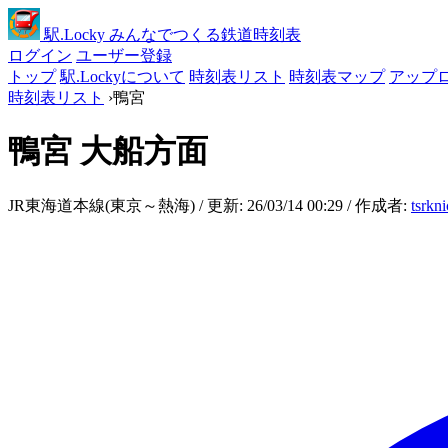
駅
.Locky
みんなでつくる鉄道時刻表
ログイン
ユーザー登録
トップ
駅.Lockyについて
時刻表リスト
時刻表マップ
アップ
時刻表リスト
›
鴨宮
鴨宮
大船方面
JR東海道本線(東京～熱海) / 更新: 26/03/14 00:29 / 作成者:
tsrkni