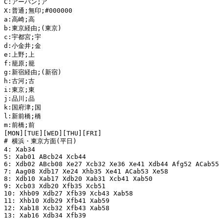
C:アーバン;ア

X:普通;無印;#000000

a:高崎;高

b:東京経由;(東京)

c:宇都宮;宇

d:小金井;金

e:上野;上

f:籠原;籠

g:新宿経由;(新宿)

h:古河;古

i:東京;東

j:品川;品

k:国府津;国

l:新前橋;橋

m:前橋;前

[MON][TUE][WED][THU][FRI]

# 横浜・東京方面(平日)

4: Xab34

5: Xab01 ABcb24 Xcb44

6: Xdb02 ABcb08 Xe27 Xcb32 Xe36 Xe41 Xdb44 Afg52 ACab55
7: Aag08 Xdb17 Xe24 Xhb35 Xe41 ACab53 Xe58

8: Xdb10 Xab17 Xdb20 Xab31 Xcb41 Xab50

9: Xcb03 Xdb20 Xfb35 Xcb51

10: Xhb09 Xdb27 Xfb39 Xcb43 Xab58

11: Xhb10 Xdb29 Xfb41 Xab59

12: Xab18 Xcb32 Xfb43 Xab58

13: Xab16 Xdb34 Xfb39
