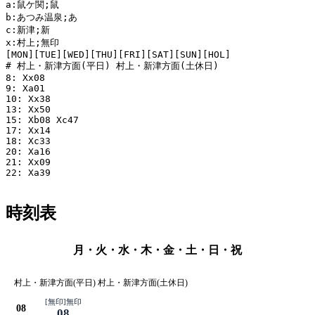
a:鼠ケ関;鼠

b:あつみ温泉;あ

c:新津;新

x:村上;無印

[MON][TUE][WED][THU][FRI][SAT][SUN][HOL]

# 村上・新津方面(平日) 村上・新津方面(土休日)

8: Xx08

9: Xa01

10: Xx38

13: Xx50

15: Xb08 Xc47

17: Xx14

18: Xc33

20: Xa16

21: Xx09

22: Xa39

時刻表
月・火・水・木・金・土・日・祝
村上・新津方面(平日) 村上・新津方面(土休日)
[無印]無印
08
08