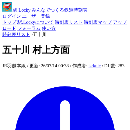
駅
.Locky
みんなでつくる鉄道時刻表
ログイン
ユーザー登録
トップ
駅.Lockyについて
時刻表リスト
時刻表マップ
アップ
ロード
フォーラム
使い方
時刻表リスト
›
五十川
五十川
村上方面
JR羽越本線 / 更新: 26/03/14 00:38 / 作成者:
tsrknic
/ DL数: 283