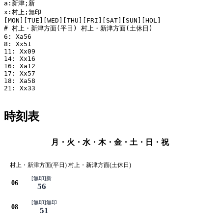
a:新津;新

x:村上;無印

[MON][TUE][WED][THU][FRI][SAT][SUN][HOL]

# 村上・新津方面(平日) 村上・新津方面(土休日)

6: Xa56

8: Xx51

11: Xx09

14: Xx16

16: Xa12

17: Xx57

18: Xa58

21: Xx33

時刻表
月・火・水・木・金・土・日・祝
村上・新津方面(平日) 村上・新津方面(土休日)
[無印]新
06
56
[無印]無印
08
51