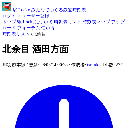
駅
.Locky
みんなでつくる鉄道時刻表
ログイン
ユーザー登録
トップ
駅.Lockyについて
時刻表リスト
時刻表マップ
アップ
ロード
フォーラム
使い方
時刻表リスト
›
北余目
北余目
酒田方面
JR羽越本線 / 更新: 26/03/14 00:38 / 作成者:
tsrknic
/ DL数: 277