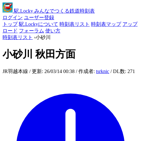
駅
.Locky
みんなでつくる鉄道時刻表
ログイン
ユーザー登録
トップ
駅.Lockyについて
時刻表リスト
時刻表マップ
アップ
ロード
フォーラム
使い方
時刻表リスト
›
小砂川
小砂川
秋田方面
JR羽越本線 / 更新: 26/03/14 00:38 / 作成者:
tsrknic
/ DL数: 271