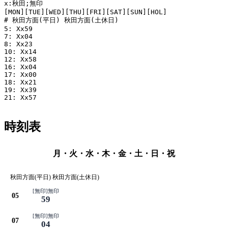
x:秋田;無印

[MON][TUE][WED][THU][FRI][SAT][SUN][HOL]

# 秋田方面(平日) 秋田方面(土休日)

5: Xx59

7: Xx04

8: Xx23

10: Xx14

12: Xx58

16: Xx04

17: Xx00

18: Xx21

19: Xx39

21: Xx57

時刻表
月・火・水・木・金・土・日・祝
秋田方面(平日) 秋田方面(土休日)
[無印]無印
05
59
[無印]無印
07
04