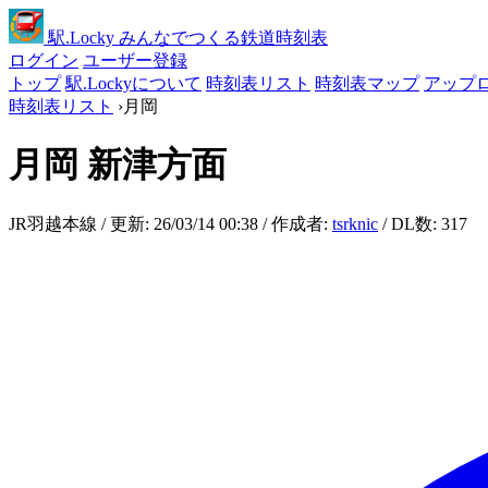
駅
.Locky
みんなでつくる鉄道時刻表
ログイン
ユーザー登録
トップ
駅.Lockyについて
時刻表リスト
時刻表マップ
アップ
時刻表リスト
›
月岡
月岡
新津方面
JR羽越本線 / 更新: 26/03/14 00:38 / 作成者:
tsrknic
/ DL数: 317