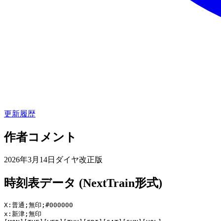
更新履歴
作者コメント
2026年3月14日ダイヤ改正版
時刻表データ (NextTrain形式)
X:普通;無印;#000000

x:新津;無印
