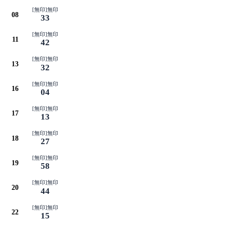
[無印]無印
08
33
[無印]無印
11
42
[無印]無印
13
32
[無印]無印
16
04
[無印]無印
17
13
[無印]無印
18
27
[無印]無印
19
58
[無印]無印
20
44
[無印]無印
22
15