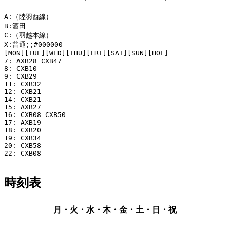
A:（陸羽西線）

B:酒田

C:（羽越本線）

X:普通;;#000000

[MON][TUE][WED][THU][FRI][SAT][SUN][HOL]

7: AXB28 CXB47

8: CXB10

9: CXB29

11: CXB32

12: CXB21

14: CXB21

15: AXB27

16: CXB08 CXB50

17: AXB19

18: CXB20

19: CXB34

20: CXB58

22: CXB08

時刻表
月・火・水・木・金・土・日・祝