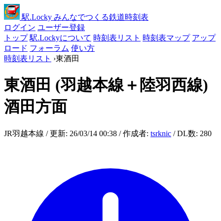
駅
.Locky
みんなでつくる鉄道時刻表
ログイン
ユーザー登録
トップ
駅.Lockyについて
時刻表リスト
時刻表マップ
アップ
ロード
フォーラム
使い方
時刻表リスト
›
東酒田
東酒田
(羽越本線＋陸羽西線)
酒田方面
JR羽越本線 / 更新: 26/03/14 00:38 / 作成者:
tsrknic
/ DL数: 280