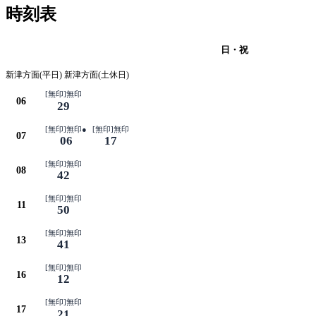
時刻表
月・火・水・木・金・土
日・祝
新津方面(平日) 新津方面(土休日)
[無印]無印
06
29
[無印]無印●
[無印]無印
07
06
17
[無印]無印
08
42
[無印]無印
11
50
[無印]無印
13
41
[無印]無印
16
12
[無印]無印
17
21