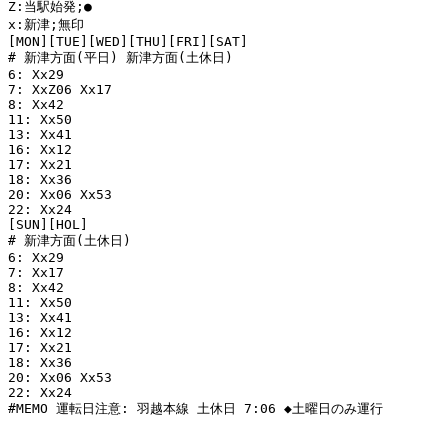
Z:当駅始発;●

x:新津;無印

[MON][TUE][WED][THU][FRI][SAT]

# 新津方面(平日) 新津方面(土休日)

6: Xx29

7: XxZ06 Xx17

8: Xx42

11: Xx50

13: Xx41

16: Xx12

17: Xx21

18: Xx36

20: Xx06 Xx53

22: Xx24

[SUN][HOL]

# 新津方面(土休日)

6: Xx29

7: Xx17

8: Xx42

11: Xx50

13: Xx41

16: Xx12

17: Xx21

18: Xx36

20: Xx06 Xx53

22: Xx24

#MEMO 運転日注意: 羽越本線 土休日 7:06 ◆土曜日のみ運行
