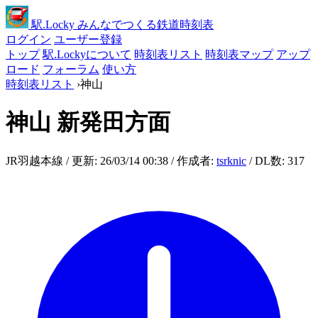
駅
.Locky
みんなでつくる鉄道時刻表
ログイン
ユーザー登録
トップ
駅.Lockyについて
時刻表リスト
時刻表マップ
アップ
ロード
フォーラム
使い方
時刻表リスト
›
神山
神山
新発田方面
JR羽越本線 / 更新: 26/03/14 00:38 / 作成者:
tsrknic
/ DL数: 317