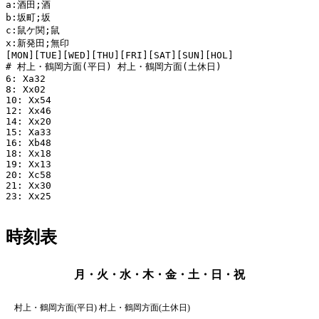
a:酒田;酒

b:坂町;坂

c:鼠ケ関;鼠

x:新発田;無印

[MON][TUE][WED][THU][FRI][SAT][SUN][HOL]

# 村上・鶴岡方面(平日) 村上・鶴岡方面(土休日)

6: Xa32

8: Xx02

10: Xx54

12: Xx46

14: Xx20

15: Xa33

16: Xb48

18: Xx18

19: Xx13

20: Xc58

21: Xx30

23: Xx25

時刻表
月・火・水・木・金・土・日・祝
村上・鶴岡方面(平日) 村上・鶴岡方面(土休日)