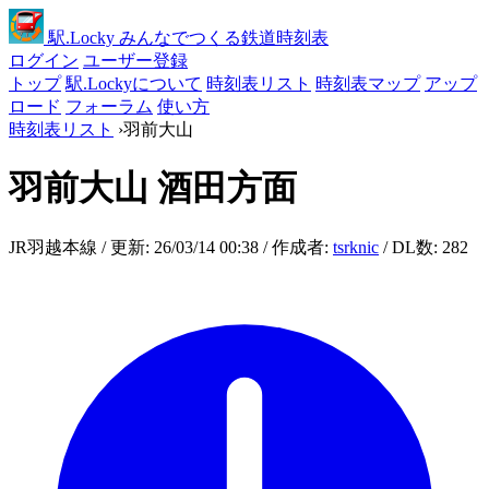
駅
.Locky
みんなでつくる鉄道時刻表
ログイン
ユーザー登録
トップ
駅.Lockyについて
時刻表リスト
時刻表マップ
アップ
ロード
フォーラム
使い方
時刻表リスト
›
羽前大山
羽前大山
酒田方面
JR羽越本線 / 更新: 26/03/14 00:38 / 作成者:
tsrknic
/ DL数: 282