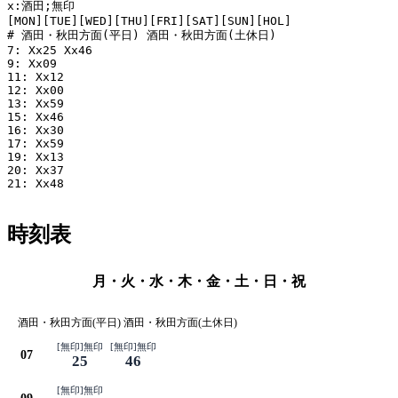
x:酒田;無印

[MON][TUE][WED][THU][FRI][SAT][SUN][HOL]

# 酒田・秋田方面(平日) 酒田・秋田方面(土休日)

7: Xx25 Xx46

9: Xx09

11: Xx12

12: Xx00

13: Xx59

15: Xx46

16: Xx30

17: Xx59

19: Xx13

20: Xx37

21: Xx48

時刻表
月・火・水・木・金・土・日・祝
酒田・秋田方面(平日) 酒田・秋田方面(土休日)
[無印]無印
[無印]無印
07
25
46
[無印]無印