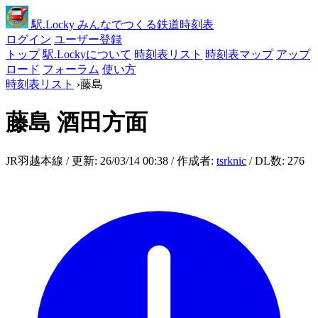
駅
.Locky
みんなでつくる鉄道時刻表
ログイン
ユーザー登録
トップ
駅.Lockyについて
時刻表リスト
時刻表マップ
アップ
ロード
フォーラム
使い方
時刻表リスト
›
藤島
藤島
酒田方面
JR羽越本線 / 更新: 26/03/14 00:38 / 作成者:
tsrknic
/ DL数: 276