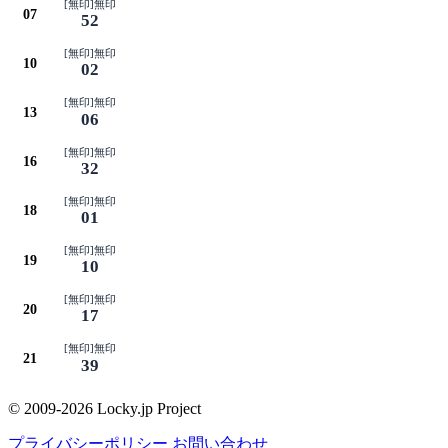
[無印]無印
07
52
[無印]無印
10
02
[無印]無印
13
06
[無印]無印
16
32
[無印]無印
18
01
[無印]無印
19
10
[無印]無印
20
17
[無印]無印
21
39
© 2009-2026 Locky.jp Project
プライバシーポリシー
お問い合わせ