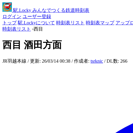
駅
.Locky
みんなでつくる鉄道時刻表
ログイン
ユーザー登録
トップ
駅.Lockyについて
時刻表リスト
時刻表マップ
アップ
時刻表リスト
›
西目
西目
酒田方面
JR羽越本線 / 更新: 26/03/14 00:38 / 作成者:
tsrknic
/ DL数: 266