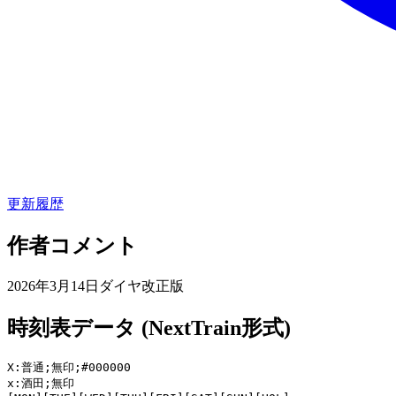
更新履歴
作者コメント
2026年3月14日ダイヤ改正版
時刻表データ (NextTrain形式)
X:普通;無印;#000000

x:酒田;無印
