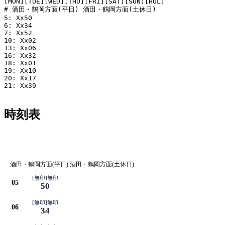
[MON][TUE][WED][THU][FRI][SAT][SUN][HOL]

# 酒田・鶴岡方面(平日) 酒田・鶴岡方面(土休日)

5: Xx50

6: Xx34

7: Xx52

10: Xx02

13: Xx06

16: Xx32

18: Xx01

19: Xx10

20: Xx17

21: Xx39

時刻表
酒田・鶴岡方面(平日) 酒田・鶴岡方面(土休日)
[無印]無印
05
50
[無印]無印
06
34