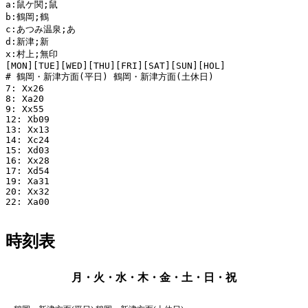
a:鼠ケ関;鼠

b:鶴岡;鶴

c:あつみ温泉;あ

d:新津;新

x:村上;無印

[MON][TUE][WED][THU][FRI][SAT][SUN][HOL]

# 鶴岡・新津方面(平日) 鶴岡・新津方面(土休日)

7: Xx26

8: Xa20

9: Xx55

12: Xb09

13: Xx13

14: Xc24

15: Xd03

16: Xx28

17: Xd54

19: Xa31

20: Xx32

22: Xa00

時刻表
月・火・水・木・金・土・日・祝