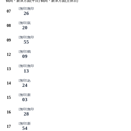
鶴岡・新津方面(平日) 鶴岡・新津方面(土休日)
[無印]無印
07
26
[無印]鼠
08
20
[無印]無印
09
55
[無印]鶴
12
09
[無印]無印
13
13
[無印]あ
14
24
[無印]新
15
03
[無印]無印
16
28
[無印]新
17
54