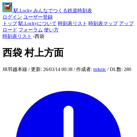
駅
.Locky
みんなでつくる鉄道時刻表
ログイン
ユーザー登録
トップ
駅.Lockyについて
時刻表リスト
時刻表マップ
アップ
ロード
フォーラム
使い方
時刻表リスト
›
西袋
西袋
村上方面
JR羽越本線 / 更新: 26/03/14 00:38 / 作成者:
tsrknic
/ DL数: 280