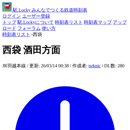
駅
.Locky
みんなでつくる鉄道時刻表
ログイン
ユーザー登録
トップ
駅.Lockyについて
時刻表リスト
時刻表マップ
アップ
ロード
フォーラム
使い方
時刻表リスト
›
西袋
西袋
酒田方面
JR羽越本線 / 更新: 26/03/14 00:38 / 作成者:
tsrknic
/ DL数: 280