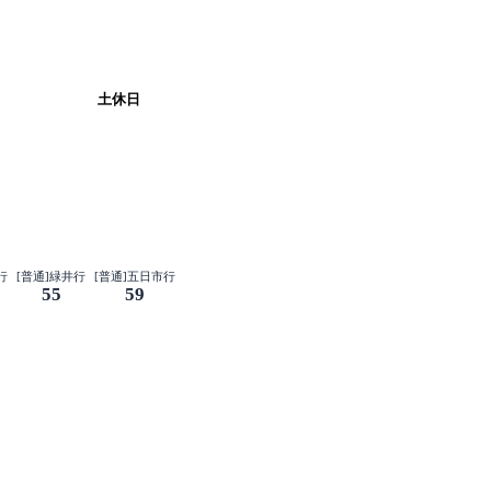
土休日
行
[普通]緑井行
[普通]五日市行
55
59