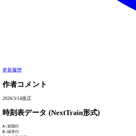
更新履歴
作者コメント
2026/3/14改正
時刻表データ (NextTrain形式)
A:岩国行

B:緑井行
