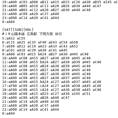
19:aA00 aC03 aD08 aB11 aA15 aD23 aC26 aA30 aB35 aI45 aC
20:aA00 aB05 aD10 aC13 aA20 aB26 aD30 aA40 aC47

21:aA00 aB03 aC12 aA20 aB27 aD30 aA40 aC48

22:aA00 aC09 aA20 aC37 aA40

23:aD00 aC14 aA20 aC41 aD44

0:aA04

[SAT][SUN][HOL]

#ＪＲ山陽本線 広島駅 下関方面 休日

5:aA52 aC55

6:aC15 aA25 aC35 aF40 aE43 aC54 aG58

7:aE09 aD12 aC19 aA23 aA33 aC43 aA52

8:aC01 aA10 aC20 aA30 aC41 aA45

9:aA00 aC03 aH15 bA24 aB27 aA30 aH45 aC48

10:aA00 aC08 aH15 aB27 aA30 aD39 aH45 aC48

11:aA00 aC08 aH15 bA24 aB27 aA30 aD39 aH45 aC48

12:aA00 aC08 aH15 aB24 aA30 aD39 aH45 aC48

13:aA00 aC08 aH15 aB27 aA30 aD39 aH45 aC48

14:aA00 aC08 aH15 aB27 aA30 aD39 aH45 aC48

15:aA00 aC08 aH15 aB27 aA30 aD37 aH45 aC48

16:aA00 aC08 aH15 bA24 aC27 aA30 aD37 aH45 aC48

17:aF00 aC09 aH15 cA24 aC27 aA30 aD38 aA45 aC48

18:aF00 aC08 aH15 cA24 aC27 aA30 aD38 aA45 aC48

19:aA00 aC08 aA15 aD23 aC27 aA30 aI45 aC51

20:aA00 aC06 aA20 aB26 aA40 aC47

21:aA00 aC14 aA20 aA40 aC48

22:aA00 aC09 aA20 aC37 aA40

23:aD00 aC14 aA20 aC41 aD44

0:aA04
