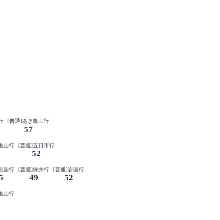
行
[普通]あき亀山行
57
き亀山行
[普通]五日市行
52
]岩国行
[普通]緑井行
[普通]岩国行
5
49
52
き亀山行