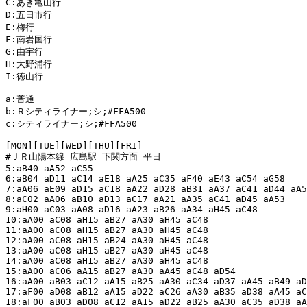
C:あき亀山行

D:五日市行

E:梅行

F:南岩国行

G:由宇行

H:大野浦行

I:徳山行

a:普通

b:Ｒシティライナー;シ;#FFA500

c:シティライナー;シ;#FFA500

[MON][TUE][WED][THU][FRI]

#ＪＲ山陽本線 広島駅 下関方面 平日

5:aB40 aA52 aC55

6:aB04 aD11 aC14 aE18 aA25 aC35 aF40 aE43 aC54 aG58

7:aA06 aE09 aD15 aC18 aA22 aD28 aB31 aA37 aC41 aD44 aA5
8:aC02 aA06 aB10 aD13 aC17 aA21 aA35 aC41 aD45 aA53

9:aH00 aC03 aA08 aD16 aA23 aB26 aA34 aH45 aC48

10:aA00 aC08 aH15 aB27 aA30 aH45 aC48

11:aA00 aC08 aH15 aB27 aA30 aH45 aC48

12:aA00 aC08 aH15 aB24 aA30 aH45 aC48

13:aA00 aC08 aH15 aB27 aA30 aH45 aC48

14:aA00 aC08 aH15 aB27 aA30 aH45 aC48

15:aA00 aC06 aA15 aB27 aA30 aA45 aC48 aD54

16:aA00 aB03 aC12 aA15 aB25 aA30 aC34 aD37 aA45 aB49 aD
17:aF00 aD08 aB12 aA15 aD22 aC26 aA30 aB35 aD38 aA45 aC
18:aF00 aB03 aD08 aC12 aA15 aD22 aB25 aA30 aC35 aD38 aA