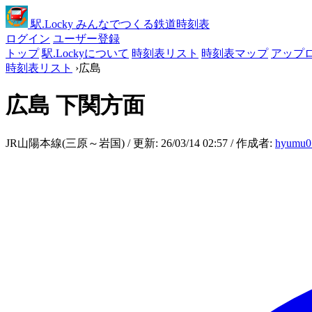
駅
.Locky
みんなでつくる鉄道時刻表
ログイン
ユーザー登録
トップ
駅.Lockyについて
時刻表リスト
時刻表マップ
アップ
時刻表リスト
›
広島
広島
下関方面
JR山陽本線(三原～岩国) / 更新: 26/03/14 02:57 / 作成者:
hyumu0