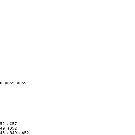
0 aB55 aD59

52 aC57

49 aD52

45 aB49 aA52
