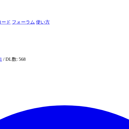
ロード
フォーラム
使い方
1
/ DL数: 568