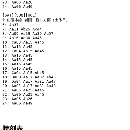
23: Aa05 Aa26

24: Aa06 Aa49

[SAT][SUN][HOL]

# 山陽本線 岩国・柳井方面（土休日）

6: Aa37

7: Aa11 Ab25 Ac44

8: Aa09 Aa19 Aa39 Aa57

9: Aa16 Aa30 Aa45

10: Ca03 Aa15 Aa45

11: Aa15 Aa45

12: Ca04 Aa15 Aa45

13: Aa15 Aa45

14: Aa15 Aa45

15: Aa15 Aa45

16: Aa15 Aa45

17: Ca04 Aa15 Ab45

18: Da08 Aa17 Aa32 Ab46

19: Da04 Aa17 Aa31 Aa47

20: Aa01 Aa17 Ad31 Aa48

21: Aa05 Aa25 Aa45

22: Aa09 Aa25 Aa45

23: Aa05 Aa26

24: Aa06 Aa49

時刻表