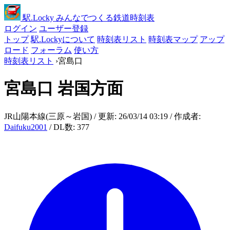
駅
.Locky
みんなでつくる鉄道時刻表
ログイン
ユーザー登録
トップ
駅.Lockyについて
時刻表リスト
時刻表マップ
アップ
ロード
フォーラム
使い方
時刻表リスト
›
宮島口
宮島口
岩国方面
JR山陽本線(三原～岩国) / 更新: 26/03/14 03:19 / 作成者:
Daifuku2001
/ DL数: 377