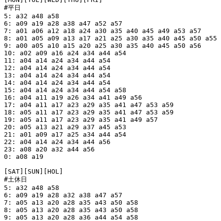
#平日

5: a32 a48 a58

6: a09 a19 a28 a38 a47 a52 a57

7: a01 a06 a12 a18 a24 a30 a35 a40 a45 a49 a53 a57

8: a01 a05 a09 a13 a17 a21 a25 a30 a35 a40 a45 a50 a55

9: a00 a05 a10 a15 a20 a25 a30 a35 a40 a45 a50 a56

10: a02 a09 a16 a24 a34 a44 a54

11: a04 a14 a24 a34 a44 a54

12: a04 a14 a24 a34 a44 a54

13: a04 a14 a24 a34 a44 a54

14: a04 a14 a24 a34 a44 a54

15: a04 a14 a24 a34 a44 a54 a58

16: a04 a11 a19 a26 a34 a41 a49 a56

17: a04 a11 a17 a23 a29 a35 a41 a47 a53 a59

18: a05 a11 a17 a23 a29 a35 a41 a47 a53 a59

19: a05 a11 a17 a23 a29 a35 a41 a49 a57

20: a05 a13 a21 a29 a37 a45 a53

21: a01 a09 a17 a25 a34 a44 a54

22: a04 a14 a24 a34 a44 a56

23: a08 a20 a32 a44 a56

0: a08 a19

[SAT][SUN][HOL]

#土休日

5: a32 a48 a58

6: a09 a19 a28 a32 a38 a47 a57

7: a05 a13 a20 a28 a35 a43 a50 a58

8: a05 a13 a20 a28 a35 a43 a50 a58

9: a05 a13 a20 a28 a36 a44 a54 a58
