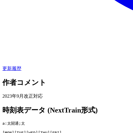
更新履歴
作者コメント
2023年9月改正対応
時刻表データ (NextTrain形式)
a:太閤通;太

[MON][TUE][WED][THU][FRI]
