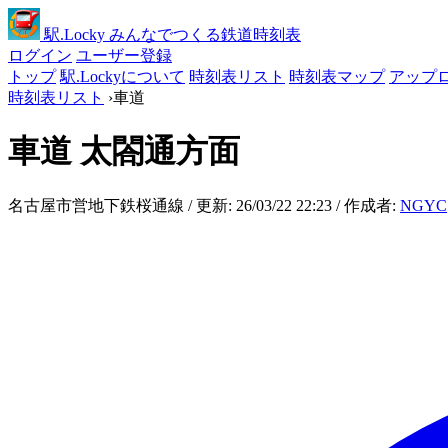
駅
.Locky
みんなでつくる鉄道時刻表
ログイン
ユーザー登録
トップ
駅.Lockyについて
時刻表リスト
時刻表マップ
アップ
時刻表リスト
›
車道
車道
太閤通方面
名古屋市営地下鉄桜通線 / 更新: 26/03/22 22:23 / 作成者:
NGYC