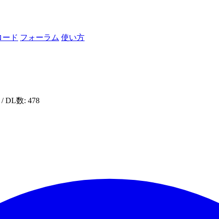
ロード
フォーラム
使い方
/ DL数: 478